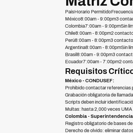
Matriz Co
PaísHorario PermitidoFrecuenc
México8:00am - 9:00pm3 contac
Colombia7:00am - 9:00pmSin lím
Chile8:00am - 8:00pm2 contact
Perú8:00am - 8:00pm3 contacto
Argentina8:00am - 8:00pmSin lím
Brasil8:00am - 9:00pm3 contact
Ecuador7:00am - 7:00pm2 cont
Requisitos Crític
México - CONDUSEF:
Prohibido contactar referencias 
Grabación obligatoria de llamad
Scripts deben incluir identificac
Multas: hasta 2,000 veces UMA
Colombia - Superintendencia
Registro obligatorio de bases d
Derecho de olvido: eliminar dat