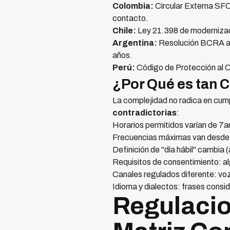
Colombia:
Circular Externa SFC 
contacto.
Chile:
Ley 21.398 de modernizaci
Argentina:
Resolución BCRA act
años.
Perú:
Código de Protección al 
¿Por Qué es tan 
La complejidad no radica en cumpl
contradictorias
:
Horarios permitidos varían de 
Frecuencias máximas van desde 
Definición de "día hábil" cambia
Requisitos de consentimiento: al
Canales regulados diferente: vo
Idioma y dialectos: frases consid
Regulacio