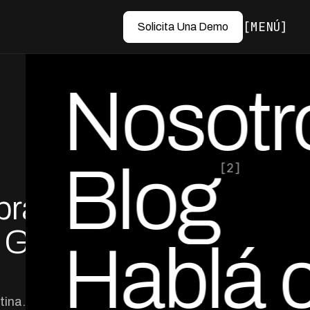
MENÚ
Solicita Una Demo
Nosotr
Blog
[2]
branza
por Ed Escobar
Co-Founder & CEO
 Guía
Hablá 
tina. Descubre