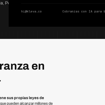
, Perú, Chile,
hi@kleva.co
Cobranzas con IA para 
ranza en
a
ene sus propias leyes de
 que pueden alcanzar millones de