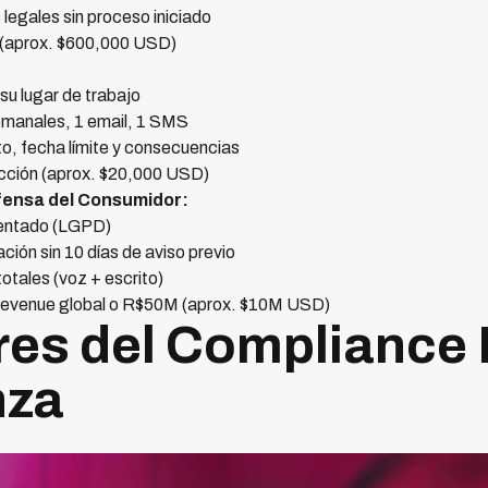
legales sin proceso iniciado
(aprox. $600,000 USD)
su lugar de trabajo
emanales, 1 email, 1 SMS
o, fecha límite y consecuencias
cción (aprox. $20,000 USD)
efensa del Consumidor:
mentado (LGPD)
ión sin 10 días de aviso previo
tales (voz + escrito)
revenue global o R$50M (aprox. $10M USD)
ares del Compliance 
nza