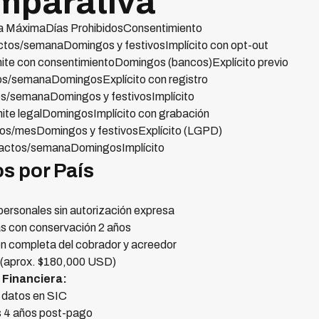
mparativa
ia MáximaDías ProhibidosConsentimiento
tos/semanaDomingos y festivosImplícito con opt-out
ite con consentimientoDomingos (bancos)Explícito previo
os/semanaDomingosExplícito con registro
s/semanaDomingos y festivosImplícito
ite legalDomingosImplícito con grabación
os/mesDomingos y festivosExplícito (LGPD)
actos/semanaDomingosImplícito
os por País
personales sin autorización expresa
as con conservación 2 años
ión completa del cobrador y acreedor
 (aprox. $180,000 USD)
 Financiera:
e datos en SIC
os 4 años post-pago