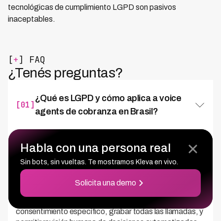
tecnológicas de cumplimiento LGPD son pasivos
inaceptables.
[
+
] FAQ
¿Tenés preguntas?
¿Qué es LGPD y cómo aplica a voice
[01]
agents de cobranza en Brasil?
LGPD (Lei Geral de Proteção de Dados - Ley
Habla con una persona real
13.709/2018) es la normativa brasileña de protección de
datos personales que regula cualquier tratamiento de
Sin bots, sin vueltas. Te mostramos Kleva en vivo.
información personal, incluyendo voice agents que
procesan nombre, CPF, teléfonos y datos de deuda
Solicita una demo
durante llamadas de cobranza. Los voice agents deben
identificarse como sistemas automatizados, obtener
consentimiento específico, grabar todas las llamadas, y