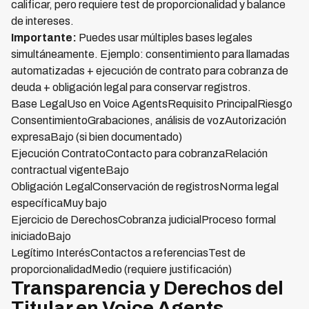
calificar, pero requiere test de proporcionalidad y balance
de intereses.
Importante:
Puedes usar múltiples bases legales
simultáneamente. Ejemplo: consentimiento para llamadas
automatizadas + ejecución de contrato para cobranza de
deuda + obligación legal para conservar registros.
Base LegalUso en Voice AgentsRequisito PrincipalRiesgo
ConsentimientoGrabaciones, análisis de vozAutorización
expresaBajo (si bien documentado)
Ejecución ContratoContacto para cobranzaRelación
contractual vigenteBajo
Obligación LegalConservación de registrosNorma legal
específicaMuy bajo
Ejercicio de DerechosCobranza judicialProceso formal
iniciadoBajo
Legítimo InterésContactos a referenciasTest de
proporcionalidadMedio (requiere justificación)
Transparencia y Derechos del
Titular en Voice Agents