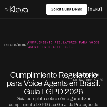
MENÚ
Solicita Una Demo
CUMPLIMIENTO REGULATORIO PARA VOICE
INICIO
/
BLOG
/
AGENTS EN BRASIL: GUÍ…
Cumplimiento Regulatorio
por Ed Escobar
Co-Founder & CEO
para Voice Agents en Brasil:
Guía LGPD 2026
Guía completa sobre cómo garantizar
cumplimiento LGPD (Lei Geral de Proteção de