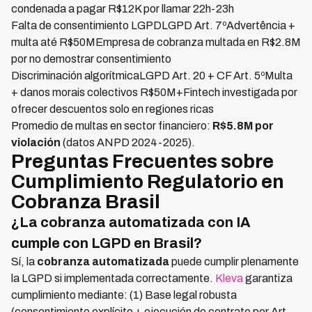
condenada a pagar R$12K por llamar 22h-23h
Falta de consentimiento LGPDLGPD Art. 7ºAdvertência +
multa até R$50MEmpresa de cobranza multada en R$2.8M
por no demostrar consentimiento
Discriminación algorítmicaLGPD Art. 20 + CF Art. 5ºMulta
+ danos morais colectivos R$50M+Fintech investigada por
ofrecer descuentos solo en regiones ricas
Promedio de multas en sector financiero:
R$5.8M por
violación
(datos ANPD 2024-2025).
Preguntas Frecuentes sobre
Cumplimiento Regulatorio en
Cobranza Brasil
¿La cobranza automatizada con IA
cumple con LGPD en Brasil?
Sí, la
cobranza automatizada
puede cumplir plenamente
la LGPD si implementada correctamente.
Kleva
garantiza
cumplimiento mediante: (1) Base legal robusta
(consentimiento explícito + ejecución de contrato por Art.