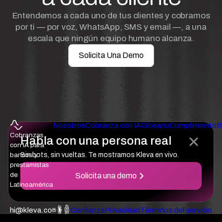
Entendemos a cada uno de tus clientes y cobramos
por ti — por voz, WhatsApp, SMS y email —, a una
escala que ningún equipo humano alcanza.
Solicita Una Demo
Nosotros
Cobranza con IA
Glosario
Cumplimiento
B
Cobranzas
Habla con una persona real
con IA para
Sin bots, sin vueltas. Te mostramos Kleva en vivo.
bancos y
prestamistas
de
Solicita una demo
Latinoamérica
hi@kleva.co
Confianza
Privacidad
Términos del servicio