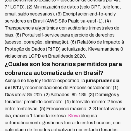
7º LGPD). (2) Minimización de datos (solo CPF, teléfono,
email, saldo necesarios). (3) Encriptación end-to-end y
servidores en Brasil (AWS São Paulo sa-east-1). (4)
Transparencia algorítmica con auditorías trimestrales de
bias. (5) Portal self-service para ejercicio de derechos
(acesso, correção, eliminação). (6) Relatório de Impacto à
Proteção de Dados (RIPD) actualizado. Kleva mantiene 0
violaciones LGPD en Brasil desde 2020.
¿Cuáles son los horarios permitidos para
cobranza automatizada en Brasil?
Aunque no hay ley federal específica, la
jurisprudência
del STJ
y recomendaciones de Procons establecen: (1)
Días úteis: 8h-20h. (2) Sábados: 8h-18h. (3) Domingos y
feriados: prohibido contacto. (4) Intervalo mínimo: 2 horas
entre tentativas. (5) Frecuencia máxima: 2-3 tentativas por
día, máximo 1 llamada exitosa.
Kleva
bloquea
automáticamente gestiones fuera de estos horarios, con
calendario de feriados actualizado por estado (feriados