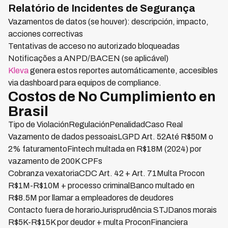
Relatório de Incidentes de Segurança
Vazamentos de datos (se houver): descripción, impacto,
acciones correctivas
Tentativas de acceso no autorizado bloqueadas
Notificações a ANPD/BACEN (se aplicável)
Kleva
genera estos reportes automáticamente, accesibles
via dashboard para equipos de compliance.
Costos de No Cumplimiento en
Brasil
Tipo de ViolaciónRegulaciónPenalidadCaso Real
Vazamento de dados pessoaisLGPD Art. 52Até R$50M o
2% faturamentoFintech multada en R$18M (2024) por
vazamento de 200K CPFs
Cobranza vexatoriaCDC Art. 42 + Art. 71Multa Procon
R$1M-R$10M + processo criminalBanco multado en
R$8.5M por llamar a empleadores de deudores
Contacto fuera de horarioJurisprudência STJDanos morais
R$5K-R$15K por deudor + multa ProconFinanciera