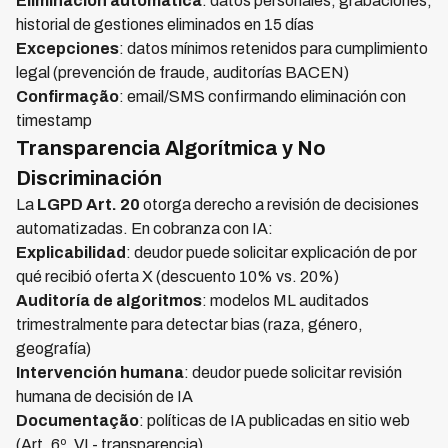
Eliminación automática
: datos personales, grabaciones,
historial de gestiones eliminados en 15 días
Excepciones
: datos mínimos retenidos para cumplimiento
legal (prevención de fraude, auditorías BACEN)
Confirmação
: email/SMS confirmando eliminación con
timestamp
Transparencia Algorítmica y No
Discriminación
La
LGPD Art. 20
otorga derecho a revisión de decisiones
automatizadas. En cobranza con IA:
Explicabilidad
: deudor puede solicitar explicación de por
qué recibió oferta X (descuento 10% vs. 20%)
Auditoría de algoritmos
: modelos ML auditados
trimestralmente para detectar bias (raza, género,
geografía)
Intervención humana
: deudor puede solicitar revisión
humana de decisión de IA
Documentação
: políticas de IA publicadas en sitio web
(Art. 6º, VI - transparencia)