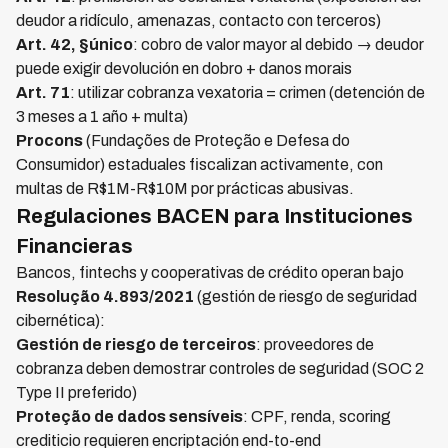
deudor a ridículo, amenazas, contacto con terceros)
Art. 42, §único
: cobro de valor mayor al debido → deudor
puede exigir devolución en dobro + danos morais
Art. 71
: utilizar cobranza vexatoria = crimen (detención de
3 meses a 1 año + multa)
Procons
(Fundações de Proteção e Defesa do
Consumidor) estaduales fiscalizan activamente, con
multas de R$1M-R$10M por prácticas abusivas.
Regulaciones BACEN para Instituciones
Financieras
Bancos, fintechs y cooperativas de crédito operan bajo
Resolução 4.893/2021
(gestión de riesgo de seguridad
cibernética):
Gestión de riesgo de terceiros
: proveedores de
cobranza deben demostrar controles de seguridad (SOC 2
Type II preferido)
Proteção de dados sensíveis
: CPF, renda, scoring
crediticio requieren encriptación end-to-end