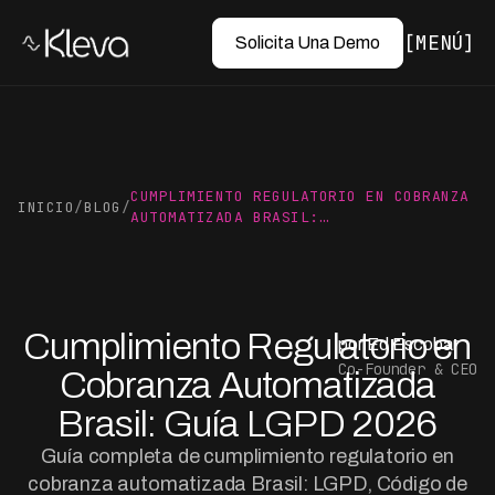
MENÚ
Solicita Una Demo
CUMPLIMIENTO REGULATORIO EN COBRANZA
INICIO
/
BLOG
/
AUTOMATIZADA BRASIL:…
Cumplimiento Regulatorio en
por Ed Escobar
Co-Founder & CEO
Cobranza Automatizada
Brasil: Guía LGPD 2026
Guía completa de cumplimiento regulatorio en
cobranza automatizada Brasil: LGPD, Código de