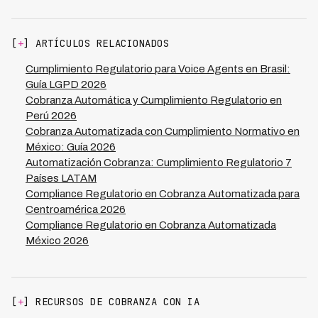
de fairness en modelos ML, exclusão de variables
email/SMS con timestamp.
sensibles (raza, género) y proxies (CEP, nombre),
transparencia (deudor puede solicitar explicación de
[
+
] ARTÍCULOS RELACIONADOS
oferta) e intervención humana en casos sospechosos.
Violaciones resultan en multas ANPD + danos morais
Cumplimiento Regulatorio para Voice Agents en Brasil:
colectivos de R$50M+.
Guía LGPD 2026
Cobranza Automática y Cumplimiento Regulatorio en
Perú 2026
Cobranza Automatizada con Cumplimiento Normativo en
México: Guía 2026
Automatización Cobranza: Cumplimiento Regulatorio 7
Países LATAM
Compliance Regulatorio en Cobranza Automatizada para
Centroamérica 2026
Compliance Regulatorio en Cobranza Automatizada
México 2026
[
+
] RECURSOS DE COBRANZA CON IA