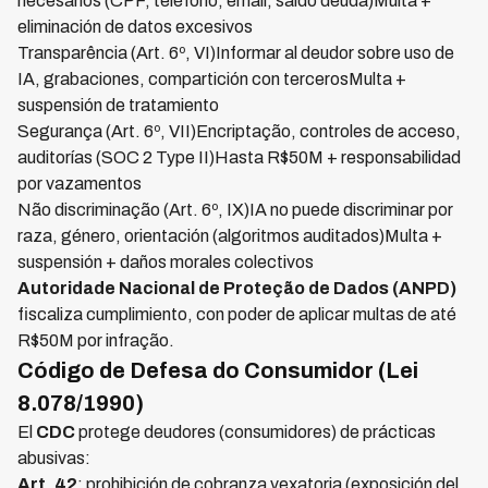
necesarios (CPF, teléfono, email, saldo deuda)Multa +
eliminación de datos excesivos
Transparência (Art. 6º, VI)Informar al deudor sobre uso de
IA, grabaciones, compartición con tercerosMulta +
suspensión de tratamiento
Segurança (Art. 6º, VII)Encriptação, controles de acceso,
auditorías (SOC 2 Type II)Hasta R$50M + responsabilidad
por vazamentos
Não discriminação (Art. 6º, IX)IA no puede discriminar por
raza, género, orientación (algoritmos auditados)Multa +
suspensión + daños morales colectivos
Autoridade Nacional de Proteção de Dados (ANPD)
fiscaliza cumplimiento, con poder de aplicar multas de até
R$50M por infração.
Código de Defesa do Consumidor (Lei
8.078/1990)
El
CDC
protege deudores (consumidores) de prácticas
abusivas:
Art. 42
: prohibición de cobranza vexatoria (exposición del