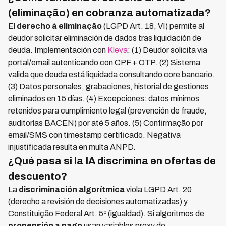
(eliminação) en cobranza automatizada?
El
derecho à eliminação
(LGPD Art. 18, VI) permite al
deudor solicitar eliminación de dados tras liquidación de
deuda. Implementación con
Kleva
: (1) Deudor solicita via
portal/email autenticando con CPF + OTP. (2) Sistema
valida que deuda está liquidada consultando core bancario.
(3) Datos personales, grabaciones, historial de gestiones
eliminados en 15 días. (4) Excepciones: datos mínimos
retenidos para cumplimiento legal (prevención de fraude,
auditorías BACEN) por até 5 años. (5) Confirmação por
email/SMS con timestamp certificado. Negativa
injustificada resulta en multa ANPD.
¿Qué pasa si la IA discrimina en ofertas de
descuento?
La
discriminación algorítmica
viola LGPD Art. 20
(derecho a revisión de decisiones automatizadas) y
Constituição Federal Art. 5º (igualdad). Si algoritmos de
propensión a pago
usan variables proxy de