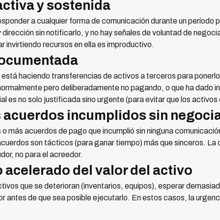
activa y sostenida
esponder a cualquier forma de comunicación durante un período p
irección sin notificarlo, y no hay señales de voluntad de negociar
 invirtiendo recursos en ella es improductivo.
 documentada
 está haciendo transferencias de activos a terceros para ponerlo
ormalmente pero deliberadamente no pagando, o que ha dado inf
ial es no solo justificada sino urgente (para evitar que los acti
s acuerdos incumplidos sin negoci
s o más acuerdos de pago que incumplió sin ninguna comunicación
 acuerdos son tácticos (para ganar tiempo) más que sinceros. La 
dor, no para el acreedor.
 acelerado del valor del activo
ivos que se deterioran (inventarios, equipos), esperar demasiado 
alor antes de que sea posible ejecutarlo. En estos casos, la urgen