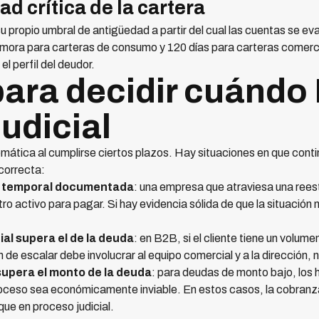
d crítica de la cartera
 propio umbral de antigüedad a partir del cual las cuentas se eva
e mora para carteras de consumo y 120 días para carteras comer
el perfil del deudor.
 para decidir cuándo
judicial
mática al cumplirse ciertos plazos. Hay situaciones en que contin
 correcta:
is temporal documentada
: una empresa que atraviesa una rees
tro activo para pagar. Si hay evidencia sólida de que la situación 
ial supera el de la deuda
: en B2B, si el cliente tiene un volu
ón de escalar debe involucrar al equipo comercial y a la dirección,
 supera el monto de la deuda
: para deudas de monto bajo, los h
proceso sea económicamente inviable. En estos casos, la cobranz
que en proceso judicial.