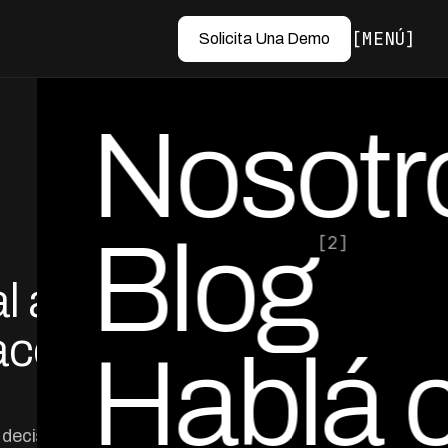
MENÚ
Solicita Una Demo
Nosotr
Blog
[2]
l a
por Ed Escobar
Co-Founder & CEO
cer el
Hablá 
as decisiones más