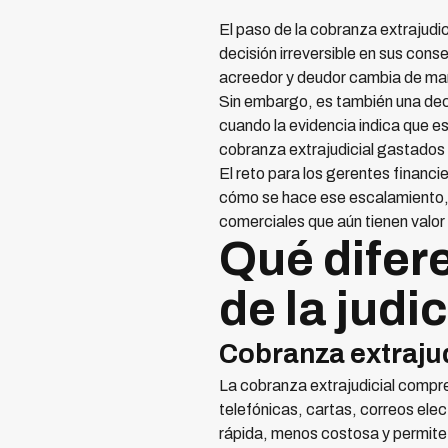
El paso de la cobranza extrajudic
decisión irreversible en sus cons
acreedor y deudor cambia de m
Sin embargo, es también una deci
cuando la evidencia indica que es
cobranza extrajudicial gastados 
El reto para los gerentes financ
cómo se hace ese escalamiento, d
comerciales que aún tienen valor
Qué difere
de la judic
Cobranza extrajud
La cobranza extrajudicial compre
telefónicas, cartas, correos ele
rápida, menos costosa y permite p