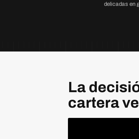
delicadas en g
La decisi
cartera v