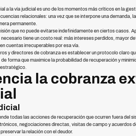
ial a la vía judicial es uno de los momentos más críticos en la ges
ecuencias relacionales: una vez que se interpone una demanda, la 
anera permanente.
sión que no puede evitarse indefinidamente en ciertos casos. Apl
 necesario tiene un costo real: más intereses perdidos, mayor det
en cuentas irrecuperables por esa vía.
ieros y directores de cobranza es establecer un protocolo claro
e forma que maximice la probabilidad de recuperación y minimice
 estratégico.
ncia la cobranza ex
ial
icial
nde todas las acciones de recuperación que ocurren fuera del sis
ctrónicos, negociaciones directas, visitas de campo y acuerdos 
reservar la relación con el deudor.