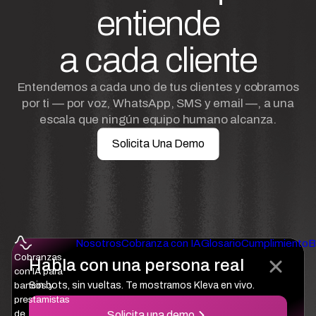
entiende
a cada cliente
Entendemos a cada uno de tus clientes y cobramos
por ti — por voz, WhatsApp, SMS y email —, a una
escala que ningún equipo humano alcanza.
Solicita Una Demo
Nosotros
Cobranza con IA
Glosario
Cumplimiento
B
Cobranzas
Habla con una persona real
con IA para
Sin bots, sin vueltas. Te mostramos Kleva en vivo.
bancos y
prestamistas
de
Solicita una demo