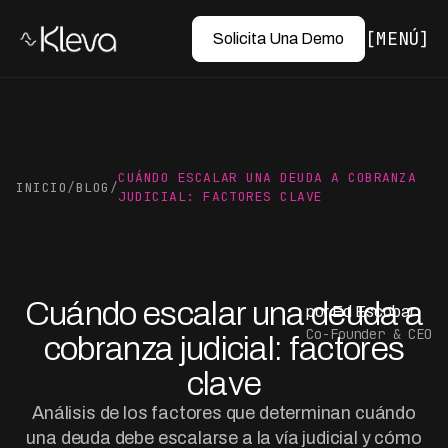
MENÚ
Solicita Una Demo
CUÁNDO ESCALAR UNA DEUDA A COBRANZA
INICIO
/
BLOG
/
JUDICIAL: FACTORES CLAVE
Cuándo escalar una deuda a
por Ed Escobar
Co-Founder & CEO
cobranza judicial: factores
clave
Análisis de los factores que determinan cuándo
una deuda debe escalarse a la vía judicial y cómo