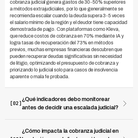
cobranza judicial genera gastos de 30-50% superiores
a métodos extrajudiciales, por lo que generalmente se
recomienda escalar cuando la deuda supera 3-5 veces
el salario mínimo de la región y el deudor tiene capacidad
demostrada de pago. Con plataformas como Kleva,
que reduce costos de cobranza en 70% mediante IA y
logra tasas de recuperación del 73% en métodos
previos, muchas empresas financieras descubren que
pueden recuperar deudas significativas sin necesidad
de litigio, optimizando el presupuesto de cobranza y
priorizando lo judicial solo para casos de insolvencia
aparente o mala fe probada.
¿Qué indicadores debo monitorear
[02]
antes de decidir una escalada judicial?
Los indicadores clave son: tiempo transcurrido desde el
vencimiento (mínimo 90-120 días de mora), número de
intentos de contacto fallidos, cambios en datos de
¿Cómo impacta la cobranza judicial en
ubicación o empleo del deudor, y patrones de pagos