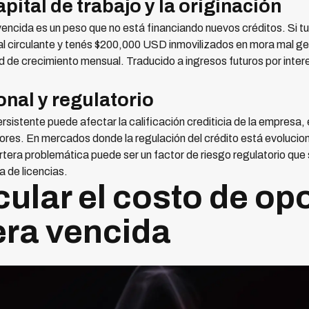
apital de trabajo y la originación
ncida es un peso que no está financiando nuevos créditos. Si tu
l circulante y tenés $200,000 USD inmovilizados en mora mal ge
 de crecimiento mensual. Traducido a ingresos futuros por inter
onal y regulatorio
sistente puede afectar la calificación crediticia de la empresa,
adores. En mercados donde la regulación del crédito está evoluc
tera problemática puede ser un factor de riesgo regulatorio que 
a de licencias.
ular el costo de op
era vencida