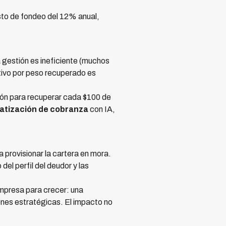
sto de fondeo del 12% anual,
la gestión es ineficiente (muchos
tivo por peso recuperado es
tión para recuperar cada $100 de
atización de cobranza
con IA,
 provisionar la cartera en mora.
el perfil del deudor y las
 empresa para crecer: una
ones estratégicas. El impacto no