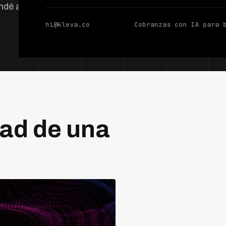
ndé a calcularlo.
hi@kleva.co
Cobranzas con IA para 
dad de una