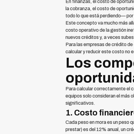
En finanzas, el costo de oportuni
la cobranza, el costo de oportu
todo lo que está perdiendo— por 
Este concepto va mucho más allá 
costo operativo de la gestión inef
nuevos créditos y, a veces subes
Para las empresas de crédito de
calcular y reducir este costo no 
Los compo
oportunid
Para calcular correctamente el 
equipos solo consideran el más ob
significativos.
1. Costo financie
Cada peso en mora es un peso que
prestar) es del 12% anual, un c