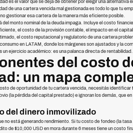
dad es el valor que se deja de obtener por elegir una alternativa e
nidad de una cartera vencida mal gestionada es todo lo que tu e
no gestionar esa cartera de la manera más eficiente posible.
del monto nominal de la deuda impaga. Incluye el costo financiero
iciente, el costo de la provisión contable, el impacto en el capita
timado, el costo reputacional y regulatorio de una cartera proble
 consumo en LATAM, donde los márgenes son ajustados y la compe
es un ejercicio académico: es una palanca directa de rentabilidad.
nentes del costo d
ad: un mapa compl
costo de oportunidad de tu cartera vencida, necesitás identific
vio (la pérdida del capital prestado) e ignoran los demás, que en
ro del dinero inmovilizado
 no está generando rendimiento. Si tu costo de fondeo (la tasa a
rédito de $10,000 USD en mora durante 6 meses tiene un costo f