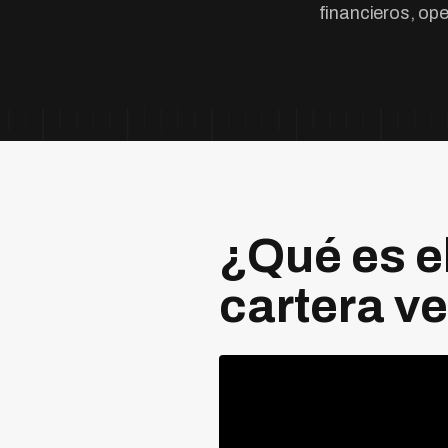
financieros, ope
¿Qué es e
cartera v