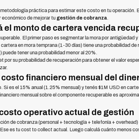
etodología práctica para estimar este costo en tu operación. El
lor económico de mejorar tu
gestión de cobranza
.
 el monto de cartera vencida recu
cuperable. El primer paso es segmentar la mora por antigüedad y 
cartera en mora temprana (1-30 días) tiene una probabilidad de
 puede tener una probabilidad menor al 20%.
et por su probabilidad de recuperación para obtener el valor espe
zar.
l costo financiero mensual del dine
. Si es el 15% anual (1.25% mensual) y tenés $1M USD en carter
 financiero mensual sobre el componente recuperable es aproxi
 costo operativo actual de gestión
ación de cobranza (personal + tecnología + telefonía + overhead) y
Ese es tu cost to collect actual. Luego calculá cuánto menos c