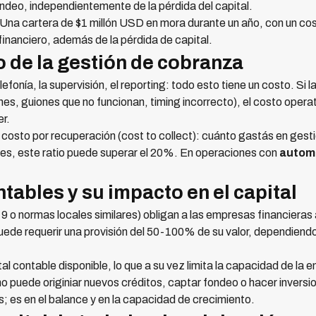
ndeo, independientemente de la pérdida del capital.
 Una cartera de $1 millón USD en mora durante un año, con un co
nanciero, además de la pérdida de capital.
o de la gestión de cobranza
lefonía, la supervisión, el reporting: todo esto tiene un costo. Si 
es, guiones que no funcionan, timing incorrecto), el costo opera
r.
 costo por recuperación (cost to collect): cuánto gastás en ges
tes, este ratio puede superar el 20%. En operaciones con
autom
ntables y su impacto en el capital
 o normas locales similares) obligan a las empresas financieras a
de requerir una provisión del 50-100% de su valor, dependiendo d
al contable disponible, lo que a su vez limita la capacidad de la
no puede originiar nuevos créditos, captar fondeo o hacer inversi
s; es en el balance y en la capacidad de crecimiento.