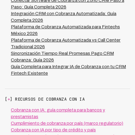
primer contacto, números que superan
Conectar Software de Cobranza con Zoho CRM Paso a
gestión multicanal, y sistemas de core bancario o billing
significativamente los resultados de cobranza
Paso: Guía Completa 2026
según tu industria. Kleva procesa más de 900,000
tradicional.
Integración CRM con Cobranza Automatizada: Guía
minutos mensuales coordinando datos de múltiples
Completa 2026
fuentes para ofrecer experiencias de cobranza
Plataforma de Cobranza Automatizada para Fintechs
contextualizadas. La arquitectura típica usa la
México 2026
plataforma de cobranza como orquestador central que
Plataforma de Cobranza Automatizada vs Call Center
consume APIs de diferentes sistemas según la
Tradicional 2026
necesidad de cada gestión específica.
Sincronización Tiempo Real Promesas Pago CRM
Cobranza: Guía 2026
Guía Completa para Integrar IA de Cobranza con tu CRM
Fintech Existente
[
+
] RECURSOS DE COBRANZA CON IA
Cobranza con IA: guía completa para bancos y
prestamistas
Cumplimiento de cobranza por país (marco regulatorio)
Cobranza con IA por tipo de crédito y país