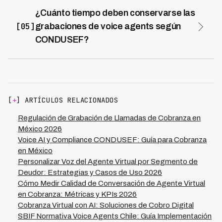
con folio de registro, suspender en tiempo real todas las
terminación 1234, con saldo vencido de $X pesos. Esta
¿Cuánto tiempo deben conservarse las
gestiones cross-canal (llamadas, SMS, WhatsApp),
llamada se graba.
[05]
grabaciones de voice agents según
enviar confirmación escrita en 24 horas y registrar
CONDUSEF?
auditorialmente con grabación más timestamp. Kleva
Mínimo 5 años con disponibilidad para auditoría de
detecta automáticamente estas solicitudes entrenado
CONDUSEF y solicitudes de acceso del deudor
en cientos de variantes dialectales y genera
(entrega en máximo 10 días hábiles). Las grabaciones
documentación de cumplimiento sin intervención
deben almacenarse encriptadas (AES-256) con
manual.
metadata indexada (fecha, número, deudor, resultado) y
[
+
] ARTÍCULOS RELACIONADOS
backup geográfico redundante. El costo típico es $0.03
por hora de conversación archivada. Si falla grabación,
Regulación de Grabación de Llamadas de Cobranza en
la llamada debe abortarse automáticamente pues
México 2026
operar sin grabar es violación.
Voice AI y Compliance CONDUSEF: Guía para Cobranza
en México
Personalizar Voz del Agente Virtual por Segmento de
Deudor: Estrategias y Casos de Uso 2026
Cómo Medir Calidad de Conversación de Agente Virtual
en Cobranza: Métricas y KPIs 2026
Cobranza Virtual con AI: Soluciones de Cobro Digital
SBIF Normativa Voice Agents Chile: Guía Implementación