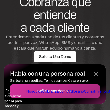
Cobranza que
entiende
a cada cliente
Entendemos a cada uno de tus clientes y cobramos
por ti — por voz, WhatsApp, SMS y email —, a una
escala que ningún equipo humano alcanza.
Solicita Una Demo
Habla con una persona real
Sin bots, sin vueltas. Te mostramos Kleva en vivo.
Solicita una demo
Nosotros
Cobranza con IA
Glosario
Cumplimiento
B
Cobranzas
con IA para
bancos y