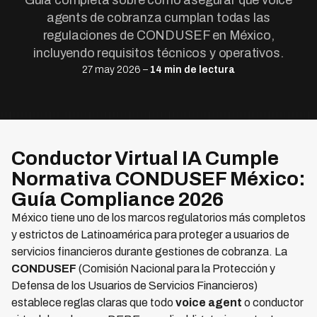
Guía completa sobre cómo asegurar que voice
agents de cobranza cumplan todas las
regulaciones de CONDUSEF en México,
incluyendo requisitos técnicos y operativos.
27 may 2026 –
14 min de lectura
Conductor Virtual IA Cumple
Normativa CONDUSEF México:
Guía Compliance 2026
México tiene uno de los marcos regulatorios más completos
y estrictos de Latinoamérica para proteger a usuarios de
servicios financieros durante gestiones de cobranza. La
CONDUSEF
(Comisión Nacional para la Protección y
Defensa de los Usuarios de Servicios Financieros)
establece reglas claras que todo
voice agent
o conductor