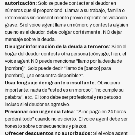
autorización:
Solo se puede contactar al deudor en
números que él proporcionó. Llamar a su trabajo, familia o
referencias sin consentimiento previo explícito es violación
grave. Si el voice agent llama un número y contesta alguien
que no es el deudor, debe colgar cortésmente, NO dejar
mensaje sobre la deuda.
Divulgar información de la deuda a terceros:
Si en el
hogar del deudor contesta otra persona (cónyuge, hijo), el
voice agent NO puede mencionar "llamo por la deuda de
[nombre]". Solo puede decir "llamo de [banco] para
[nombre], ¿se encuentra disponible?".
Usar lenguaje denigrante o insultante:
Obvio pero
importante: nada de "usted es un moroso", "no cumple su
palabra", etc. El tono debe ser profesional y respetuoso
incluso si el deudor es agresivo.
Presionar con urgencia falsa:
"Si no paga en 24 horas
perderá todo" cuando no es cierto. El voice agent debe ser
honesto sobre consecuencias y plazos.
Ofrecer descuentos no autorizados:
Si el voice agent