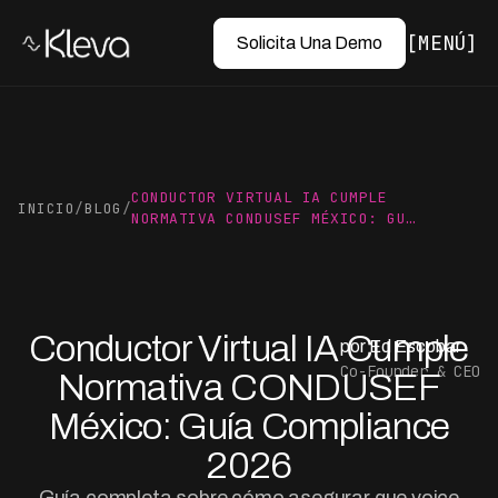
MENÚ
Solicita Una Demo
CONDUCTOR VIRTUAL IA CUMPLE
INICIO
/
BLOG
/
NORMATIVA CONDUSEF MÉXICO: GU…
Conductor Virtual IA Cumple
por Ed Escobar
Co-Founder & CEO
Normativa CONDUSEF
México: Guía Compliance
2026