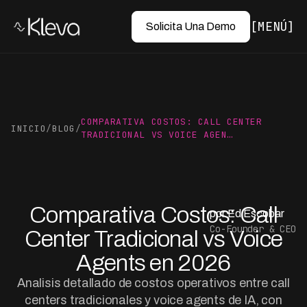
MENÚ
Solicita Una Demo
COMPARATIVA COSTOS: CALL CENTER
INICIO
/
BLOG
/
TRADICIONAL VS VOICE AGEN…
Comparativa Costos: Call
por Ed Escobar
Co-Founder & CEO
Center Tradicional vs Voice
Agents en 2026
Analisis detallado de costos operativos entre call
centers tradicionales y voice agents de IA, con