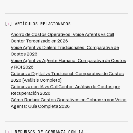
disenados especificamente para operaciones
situaciones que requieren empatia avanzada, logrando
multinacionales. Kleva opera en 7 paises de LATAM con
ahorros del 50-60% mientras preserva flexibilidad y
0 violaciones regulatorias, adaptandose
conocimiento institucional valioso.
automaticamente a regulaciones locales de cobranza y
[
+
] ARTÍCULOS RELACIONADOS
manejando 45 dialectos diferentes. Las reglas de
compliance se programan en el sistema y se aplican
Ahorro de Costos Operativos: Voice Agents vs Call
automaticamente en cada llamada, eliminando el riesgo
Center Tercerizado en 2026
de inconsistencias que ocurren cuando equipos
Voice Agent vs Dialers Tradicionales: Comparativa de
humanos interpretan diferente las normativas de cada
Costos 2026
pais.
Voice Agent vs Agente Humano: Comparativa de Costos
y ROI 2026
Cobranza Digital vs Tradicional: Comparativa de Costos
2026 [Análisis Completo]
Cobranza con IA vs Call Center: Análisis de Costos por
Recuperación 2026
Cómo Reducir Costos Operativos en Cobranza con Voice
Agents: Guía Completa 2026
[
+
] RECURSOS DE COBRANZA CON IA