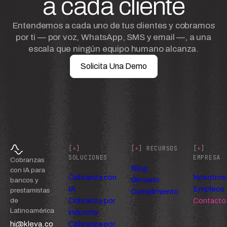
a cada cliente
Entendemos a cada uno de tus clientes y cobramos
por ti — por voz, WhatsApp, SMS y email —, a una
escala que ningún equipo humano alcanza.
Solicita Una Demo
[
+
]
[
+
] RECURSOS
[
+
]
SOLUCIONES
EMPRESA
Cobranzas
Blog
con IA para
Cobranza con
Nosotros
Glosario
bancos y
IA
Empleos
prestamistas
Cumplimiento
Cobranza por
Contacto
de
Latinoamérica
industria
hi@kleva.co
Cobranza por