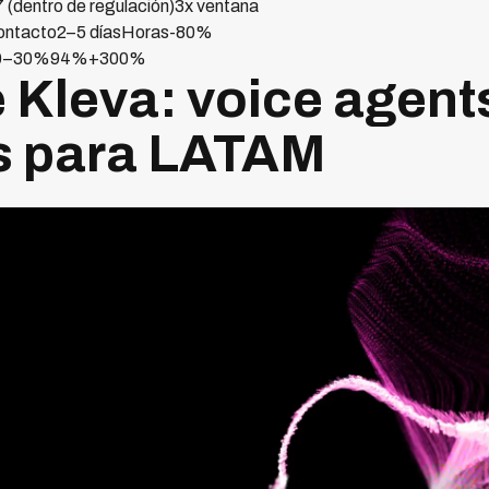
 (dentro de regulación)3x ventana
contacto2–5 díasHoras-80%
to20–30%94%+300%
e Kleva: voice agent
s para LATAM