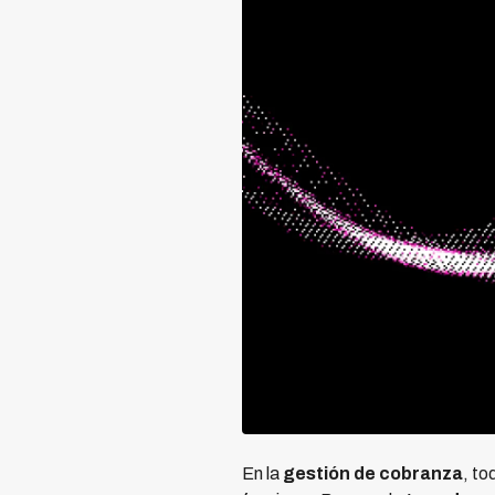
En la
gestión de cobranza
, to