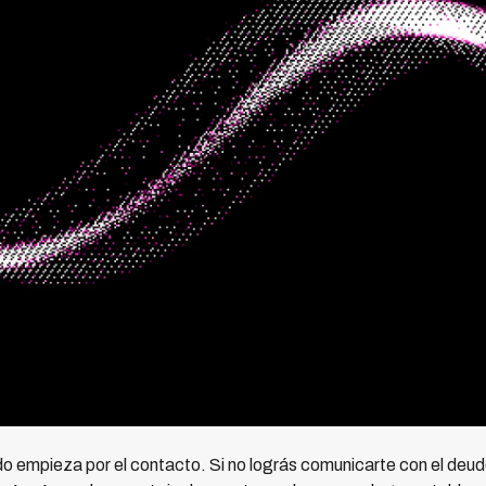
do empieza por el contacto. Si no lográs comunicarte con el deud