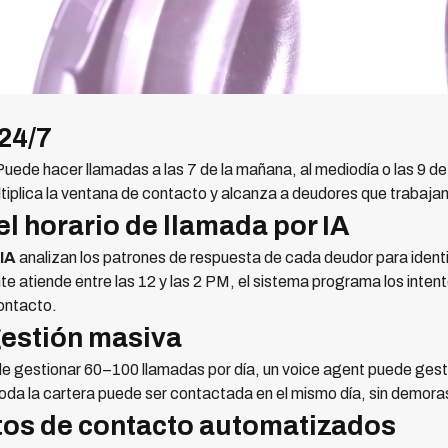
 24/7
Puede hacer llamadas a las 7 de la mañana, al mediodía o las 9 de
ltiplica la ventana de contacto y alcanza a deudores que trabaja
el horario de llamada por IA
IA
analizan los patrones de respuesta de cada deudor para identif
te atiende entre las 12 y las 2 PM, el sistema programa los inte
ontacto.
gestión masiva
 gestionar 60–100 llamadas por día, un voice agent puede gesti
oda la cartera puede ser contactada en el mismo día, sin demoras 
ntos de contacto automatizados