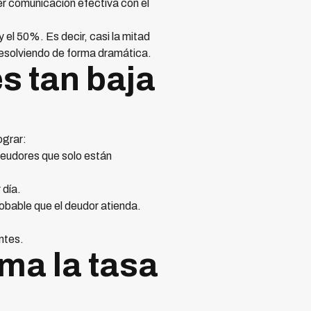
er comunicación efectiva con el
el 50%. Es decir, casi la mitad
resolviendo de forma dramática.
s tan baja
ograr:
deudores que solo están
 día.
obable que el deudor atienda.
ntes.
ma la tasa