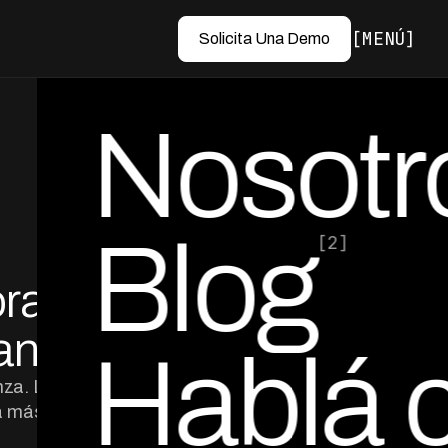
MENÚ
Solicita Una Demo
Nosotr
Blog
[2]
ra la
por Ed Escobar
Co-Founder & CEO
anza
Hablá 
nza. Los voice
 a más deudores,