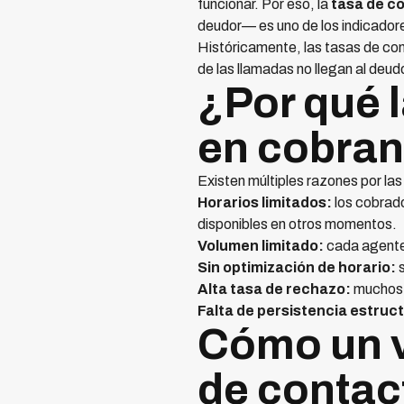
funcionar. Por eso, la
tasa de c
deudor— es uno de los indicadore
Históricamente, las tasas de con
de las llamadas no llegan al deu
¿Por qué l
en cobran
Existen múltiples razones por las
Horarios limitados:
los cobrado
disponibles en otros momentos.
Volumen limitado:
cada agente 
Sin optimización de horario:
s
Alta tasa de rechazo:
muchos d
Falta de persistencia estruc
Cómo un v
de contac