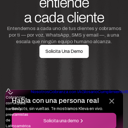
entiende
a cada cliente
Entendemos a cada uno de tus clientes y cobramos
por ti — por voz, WhatsApp, SMS y email —, a una
escala que ningún equipo humano alcanza.
Solicita Una Demo
Nosotros
Cobranza con IA
Glosario
Cumplimiento
B
Cobranzas
Habla con una persona real
con IA para
bancos y
Sin bots, sin vueltas. Te mostramos Kleva en vivo.
prestamistas
de
Solicita una demo
Latinoamérica