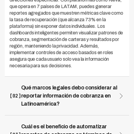
que opera en 7 países de LATAM, puedes generar
reportes agregados que muestren métricas clave como
la tasa de recuperación (que alcanza 73% en la
plataforma) sin exponer datos individuales. Los
dashboards inteligentes permiten visualizar patrones de
cobranza, segmentación de carteras y resultados por
región, manteniendo la privacidad. Además,
implementar controles de acceso basados en roles
asegura que cada usuario solo vea la información
necesaria para sus decisiones.
Qué marcos legales debo considerar al
[02]
reportar información de cobranza en
Latinoamérica?
Cada país en LATAM tiene regulaciones específicas
sobre protección de datos personales que debes
cumplir al reportar resultados de cobranza. En
Cuál es el beneficio de automatizar
Argentina, Brasil, Chile, Colombia, México, Perú y