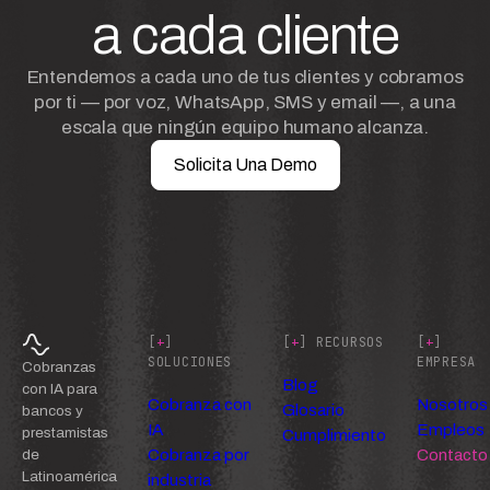
a cada cliente
Entendemos a cada uno de tus clientes y cobramos
por ti — por voz, WhatsApp, SMS y email —, a una
escala que ningún equipo humano alcanza.
Solicita Una Demo
[
+
]
[
+
] RECURSOS
[
+
]
SOLUCIONES
EMPRESA
Cobranzas
Blog
con IA para
Cobranza con
Nosotros
Glosario
bancos y
IA
Empleos
prestamistas
Cumplimiento
Cobranza por
Contacto
de
Latinoamérica
industria