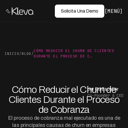
MENÚ
Solicita Una Demo
CÓMO REDUCIR EL CHURN DE CLIENTES
INICIO
/
BLOG
/
DURANTE EL PROCESO DE C…
Cómo Reducir el Churn de
por Ed Escobar
Co-Founder & CEO
Clientes Durante el Proceso
de Cobranza
El proceso de cobranza mal ejecutado es una de
las principales causas de churn en empresas