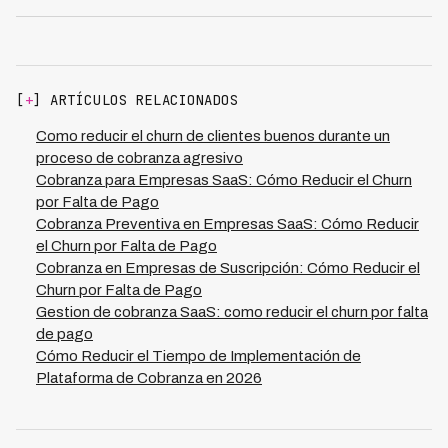
Las estrategias más efectivas combinan comunicación
comparado con métodos tradicionales, mientras
personalizada, planes de pago flexibles y
mantiene una tasa de recuperación del 73% en toda la
reconocimiento del cliente como persona. Segmenta tu
región. Esto es posible porque la IA prioriza casos,
cartera según comportamiento de pago y riesgo; ofrece
personaliza mensajes según el perfil del deudor y
opciones de refinanciamiento antes de escalar a
optimiza los tiempos de contacto, permitiendo que tu
[
+
] ARTÍCULOS RELACIONADOS
cobranza agresiva; utiliza múltiples canales de contacto
equipo se enfoque en casos complejos que requieren
(SMS, email, WhatsApp) respetando preferencias del
intervención humana.
Como reducir el churn de clientes buenos durante un
cliente; y mantén un tone empático que reconozca las
proceso de cobranza agresivo
dificultades financieras. Plataformas que operan en 7
Cobranza para Empresas SaaS: Cómo Reducir el Churn
países como Kleva utilizan machine learning para
por Falta de Pago
predecir cuál es el mejor momento y canal para
Cobranza Preventiva en Empresas SaaS: Cómo Reducir
contactar a cada cliente, aumentando la probabilidad de
el Churn por Falta de Pago
recuperación sin generar fricción. Al automatizar estos
Cobranza en Empresas de Suscripción: Cómo Reducir el
procesos, reduces churn mientras logras tasas de
Churn por Falta de Pago
recuperación del 73%, transformando la cobranza de un
Gestion de cobranza SaaS: como reducir el churn por falta
proceso que genera abandono a una oportunidad de
de pago
retención.
Cómo Reducir el Tiempo de Implementación de
Plataforma de Cobranza en 2026