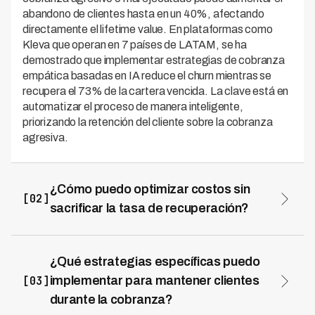
abandono de clientes hasta en un 40%, afectando
directamente el lifetime value. En plataformas como
Kleva que operan en 7 países de LATAM, se ha
demostrado que implementar estrategias de cobranza
empática basadas en IA reduce el churn mientras se
recupera el 73% de la cartera vencida. La clave está en
automatizar el proceso de manera inteligente,
priorizando la retención del cliente sobre la cobranza
agresiva.
¿Cómo puedo optimizar costos sin
[02]
sacrificar la tasa de recuperación?
La automatización inteligente es la respuesta para
reducir costos operacionales manteniendo altas tasas
de recuperación. Las soluciones de cobranza con IA
¿Qué estrategias específicas puedo
permiten gestionar miles de casos simultáneamente sin
[03]
implementar para mantener clientes
incrementar el equipo humano. Kleva, por ejemplo, logra
durante la cobranza?
reducir costos operacionales hasta 70% menos