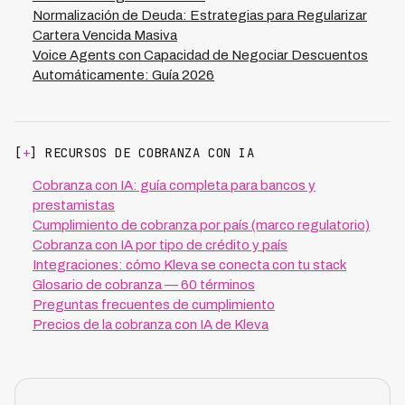
operando en carteras de LATAM, demuestra que con
Normalización de Deuda: Estrategias para Regularizar
análisis inteligente es posible alcanzar 73% de tasa de
Cartera Vencida Masiva
recuperación, reduciendo costos en 70% y permitiendo
Voice Agents con Capacidad de Negociar Descuentos
establecer quitas más agresivas sin afectar
Automáticamente: Guía 2026
rentabilidad, porque el ahorro operacional compensa la
reducción de capital.
[
+
] RECURSOS DE COBRANZA CON IA
Cobranza con IA: guía completa para bancos y
prestamistas
Cumplimiento de cobranza por país (marco regulatorio)
Cobranza con IA por tipo de crédito y país
Integraciones: cómo Kleva se conecta con tu stack
Glosario de cobranza — 60 términos
Preguntas frecuentes de cumplimiento
Precios de la cobranza con IA de Kleva