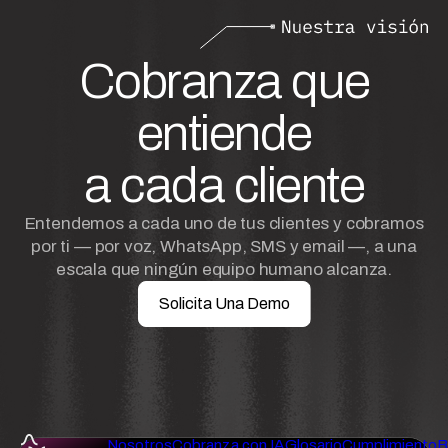
Cobranza que
entiende
a cada cliente
Entendemos a cada uno de tus clientes y cobramos
por ti — por voz, WhatsApp, SMS y email —, a una
escala que ningún equipo humano alcanza.
Solicita Una Demo
Nosotros
Cobranza con IA
Glosario
Cumplimiento
B