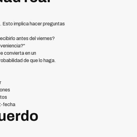
e. Esto implica hacer preguntas
cibirlo antes del viernes?
nveniencia?"
e convierta en un
obabilidad de que lo haga.
r
iones
ctos
st-fecha
cuerdo