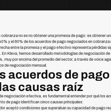
de cobranza no es no obtener una promesa de pago: es obtener u
l 40% y el 60% de los acuerdos de pago negociados en cobranza 
echa entre la promesa y el pago efectivo representa pérdidas si
n. En Kleva, hemos desarrollado metodologías de negociación d
 muy por encima del promedio del sector, a través de voice agent
os de negociación mensual.
os acuerdos de pago
las causas raíz
de negociación efectiva, es fundamental entender por qué los ac
to de pago identifican cinco causas principales:
eudor aceptó condiciones que superaban su capacidad de pago rea