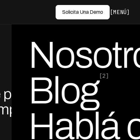
MENÚ
Solicita Una Demo
Nosotr
Blog
[2]
e pago
por Ed Escobar
Co-Founder & CEO
umpla
Hablá 