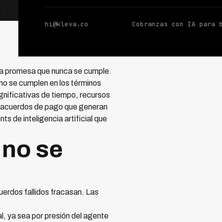
hi@kleva.co
Cobranzas con IA para 
na promesa que nunca se cumple.
no se cumplen en los términos
gnificativas de tiempo, recursos
e acuerdos de pago que generan
s de inteligencia artificial que
 no se
uerdos fallidos fracasan. Las
l, ya sea por presión del agente