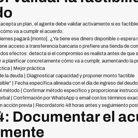
do
acepta un plan, el agente debe validar activamente si es factibl
 cómo va a cumplir el acuerdo:
ernes pagará [monto]. ¿Ya tiene ese dinero disponible o espera re
ene acceso a transferencia bancaria o prefiere una tienda de co
 dos efectos: detecta si el compromiso es realista antes de que s
r a planificar concretamente cómo va a cumplir, aumentando la pr
tica | Mejor práctica
de la deuda | Diagnosticar capacidad y proponer monto factible
ible" | Fecha específica alineada con el día de ingreso del deudo
el método | Confirmar método específico y proporcionar instrucc
rbal | Confirmación por WhatsApp o email con los términos exa
in acción previa | Recordatorio 48 horas antes y seguimiento po
 4: Documentar el a
amente