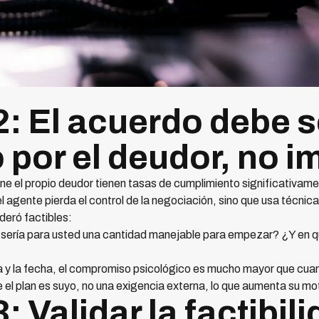
2: El acuerdo debe s
 por el deudor, no 
e el propio deudor tienen tasas de cumplimiento significativame
el agente pierda el control de la negociación, sino que usa técnic
eró factibles:
l sería para usted una cantidad manejable para empezar? ¿Y en q
a y la fecha, el compromiso psicológico es mucho mayor que cua
 el plan es suyo, no una exigencia externa, lo que aumenta su mot
: Validar la factibil