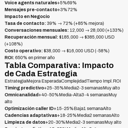
Voice agents naturales
+5%69%
Mensajes pre-contacto
+3%72%
Impacto en Negocio
Tasa de contacto:
39% → 72% (+85% mejora)
Conversaciones mensuales:
12,000 → 28,000 (+133%)
Recuperación mensual:
$185,000 → $385,000 USD
(+108%)
Costo operativo:
$38,000 → $16,000 USD (-58%)
ROI:
650% en primer año
Tabla Comparativa: Impacto
de Cada Estrategia
EstrategiaMejora EsperadaComplejidadTiempo Impl.ROI
Timing predictivo
+25-35%Media2-3 semanasMuy alto
Omnicanalidad
+40-50%Media-Alta3-4 semanasMuy
alto
Optimización caller ID
+15-25%Baja1 semanaAlto
Cadencias adaptativas
+18-25%Media2 semanasAlto
Limpieza de datos
+20-30%Media2-3 semanasMuy alto