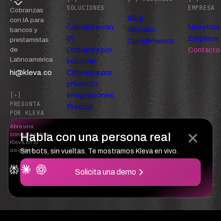
SOLUCIONES
EMPRESA
Cobranzas
Blog
con IA para
Cobranza con
Nosotros
Glosario
bancos y
IA
Empleos
prestamistas
Cumplimiento
Cobranza por
Contacto
de
Latinoamérica
industria
hi@kleva.co
Cobranza por
producto
Integraciones
[
+
]
PREGUNTA
Precios
POR KLEVA
Abre una
Habla con una persona real
consulta sobre
Kleva en tu
asistente
Sin bots, sin vueltas. Te mostramos Kleva en vivo.
Solicita una demo
Confianza
Privacidad
Términos del servicio