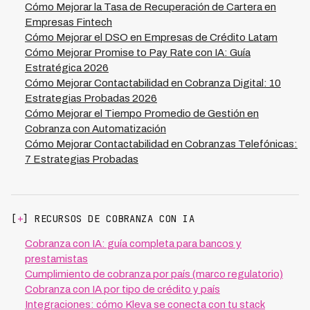
pagadores entre países. Plataformas presentes en 7
Cómo Mejorar la Tasa de Recuperación de Cartera en
países latinoamericanos como Kleva permiten que una
Empresas Fintech
empresa fintech maneje cobranzas complejas, multi-
Cómo Mejorar el DSO en Empresas de Crédito Latam
moneda y multi-jurisdicción desde una única interfaz,
Cómo Mejorar Promise to Pay Rate con IA: Guía
mejorando coordinación global mientras mantiene
Estratégica 2026
cumplimiento local y aprovechando economías de
Cómo Mejorar Contactabilidad en Cobranza Digital: 10
escala que benefician el margen operativo.
Estrategias Probadas 2026
Cómo Mejorar el Tiempo Promedio de Gestión en
Cobranza con Automatización
Cómo Mejorar Contactabilidad en Cobranzas Telefónicas:
7 Estrategias Probadas
[
+
] RECURSOS DE COBRANZA CON IA
Cobranza con IA: guía completa para bancos y
prestamistas
Cumplimiento de cobranza por país (marco regulatorio)
Cobranza con IA por tipo de crédito y país
Integraciones: cómo Kleva se conecta con tu stack