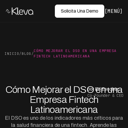
MENÚ
Solicita Una Demo
CÓMO MEJORAR EL DSO EN UNA EMPRESA
INICIO
/
BLOG
/
FINTECH LATINOAMERICANA
Cómo Mejorar el DSO en una
por Ed Escobar
Co-Founder & CEO
Empresa Fintech
Latinoamericana
El DSO es uno de los indicadores más críticos para
la salud financiera de una fintech. Aprende las