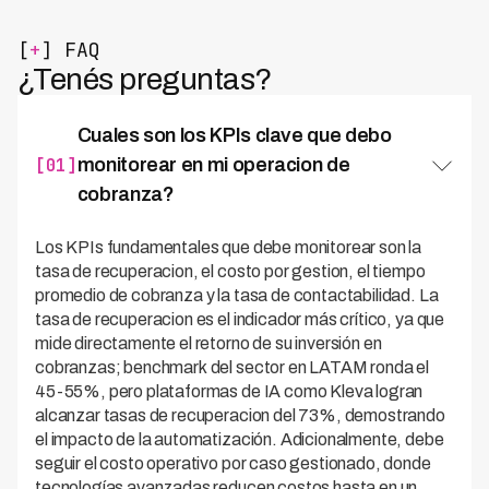
[
+
] FAQ
¿Tenés preguntas?
Cuales son los KPIs clave que debo
[01]
monitorear en mi operacion de
cobranza?
Los KPIs fundamentales que debe monitorear son la
tasa de recuperacion, el costo por gestion, el tiempo
promedio de cobranza y la tasa de contactabilidad. La
tasa de recuperacion es el indicador más crítico, ya que
mide directamente el retorno de su inversión en
cobranzas; benchmark del sector en LATAM ronda el
45-55%, pero plataformas de IA como Kleva logran
alcanzar tasas de recuperacion del 73%, demostrando
el impacto de la automatización. Adicionalmente, debe
seguir el costo operativo por caso gestionado, donde
tecnologías avanzadas reducen costos hasta en un