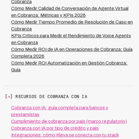
procesos para reducir costos operativos, y sistemas de
Cobranza
feedback continuo para ajustar estrategias.
Cómo Medir Calidad de Conversación de Agente Virtual
Plataformas como Kleva combinan estos elementos
en Cobranza: Métricas y KPIs 2026
para generar ciclos de mejora constante: reducen
Cómo Medir Tiempo Promedio de Resolución de Caso en
costos operativos en un 70%, aumentan la tasa de
Cobranza
recuperacion al 73% y permiten a los equipos enfocarse
KPIs Críticos para Medir el Rendimiento de Voice Agents
en casos complejos que requieren intervencion humana,
en Cobranza
creando un modelo híbrido que ha probado ser superior
Cómo Medir ROI de IA en Operaciones de Cobranza: Guía
en los 7 países de LATAM donde opera.
Completa 2026
Cómo Medir ROI Automatización en Gestión Cobranza:
Guía
[
+
] RECURSOS DE COBRANZA CON IA
Cobranza con IA: guía completa para bancos y
prestamistas
Cumplimiento de cobranza por país (marco regulatorio)
Cobranza con IA por tipo de crédito y país
Integraciones: cómo Kleva se conecta con tu stack