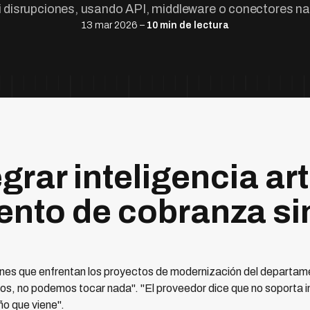
 disrupciones, usando API, middleware o conectores na
13 mar 2026 –
10 min de lectura
rar inteligencia arti
nto de cobranza si
nes que enfrentan los proyectos de modernización del departam
, no podemos tocar nada". "El proveedor dice que no soporta in
o que viene".