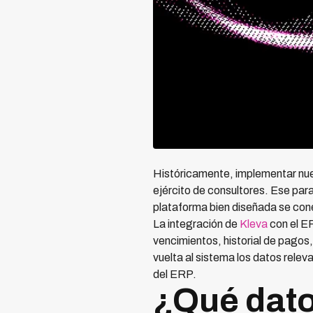
Históricamente, implementar nue
ejército de consultores. Ese par
plataforma bien diseñada se con
La integración de
Kleva
con el ER
vencimientos, historial de pagos,
vuelta al sistema los datos rele
del ERP.
¿Qué dato