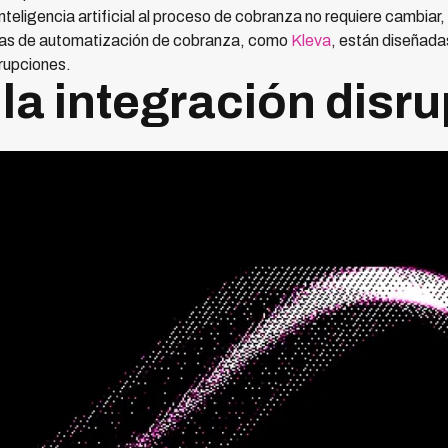
inteligencia artificial al proceso de cobranza no requiere cambiar,
nas de automatización de cobranza, como
Kleva
, están diseñada
srupciones.
 la integración disru