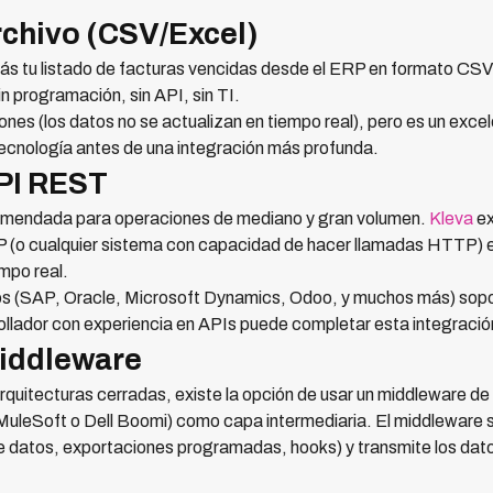
rchivo (CSV/Excel)
s tu listado de facturas vencidas desde el ERP en formato CSV 
n programación, sin API, sin TI.
ones (los datos no se actualizan en tiempo real), pero es un exce
tecnología antes de una integración más profunda.
API REST
omendada para operaciones de mediano y gran volumen.
Kleva
ex
(o cualquier sistema con capacidad de hacer llamadas HTTP) env
mpo real.
s (SAP, Oracle, Microsoft Dynamics, Odoo, y muchos más) sopo
llador con experiencia en APIs puede completar esta integración
middleware
quitecturas cerradas, existe la opción de usar un middleware de
MuleSoft o Dell Boomi) como capa intermediaria. El middleware 
 datos, exportaciones programadas, hooks) y transmite los dat