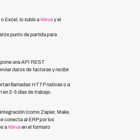
o Excel, lo subís a
Kleva
y el
lente punto de partida para
pone una API REST
iar datos de facturas y recibir
rtan llamadas HTTP nativas o a
 en 2-5 días de trabajo.
 integración (como Zapier, Make,
se conecta al ERP por los
os a
Kleva
en el formato