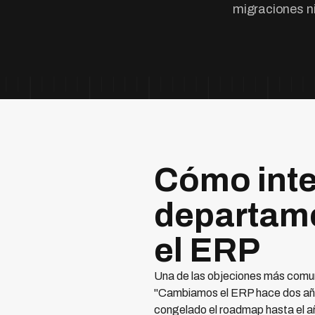
migraciones ni
Cómo integ
departame
el ERP
Una de las objeciones más comu
"Cambiamos el ERP hace dos años
congelado el roadmap hasta el añ