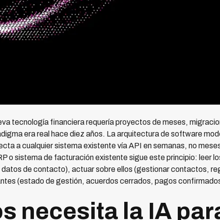
va tecnología financiera requería proyectos de meses, migracio
adigma era real hace diez años. La arquitectura de software mode
ecta a cualquier sistema existente vía API en semanas, no mese
P o sistema de facturación existente sigue este principio: leer l
 datos de contacto), actuar sobre ellos (gestionar contactos, regi
vantes (estado de gestión, acuerdos cerrados, pagos confirmados),
s necesita la IA par