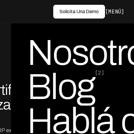
MENÚ
Solicita Una Demo
Nosotr
Blog
[2]
ificial
por Ed Escobar
Co-Founder & CEO
a sin
Hablá 
P existente sin