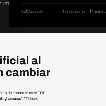
tivos de Kleva.
hi@kleva.co
Cobranzas con IA para 
ficial al
n cambiar
ento de cobranza es el ERP.
tegraciones". "TI tiene