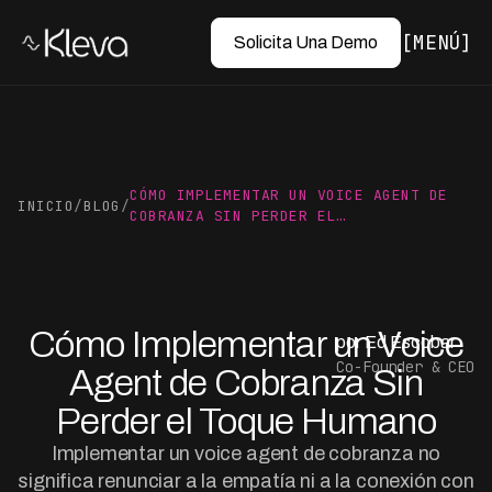
MENÚ
Solicita Una Demo
CÓMO IMPLEMENTAR UN VOICE AGENT DE
INICIO
/
BLOG
/
COBRANZA SIN PERDER EL…
Cómo Implementar un Voice
por Ed Escobar
Co-Founder & CEO
Agent de Cobranza Sin
Perder el Toque Humano
Implementar un voice agent de cobranza no
significa renunciar a la empatía ni a la conexión con