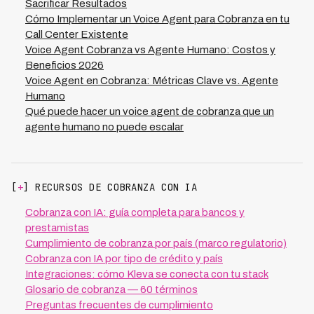
programados para comenzar con empatía, preguntar
Sacrificar Resultados
antes de juzgar, y buscar soluciones reales en lugar de
Cómo Implementar un Voice Agent para Cobranza en tu
simplemente presionar por el pago. Esta aproximación
Call Center Existente
no solo mejora la experiencia del deudor, sino que
Voice Agent Cobranza vs Agente Humano: Costos y
directamente impacta nuestro indicador clave: el 73%
Beneficios 2026
de tasa de recuperación que alcanzamos es posible
Voice Agent en Cobranza: Métricas Clave vs. Agente
precisamente porque los deudores sienten que están
Humano
siendo tratados con dignidad y comprensión.
Qué puede hacer un voice agent de cobranza que un
agente humano no puede escalar
[
+
] RECURSOS DE COBRANZA CON IA
Cobranza con IA: guía completa para bancos y
prestamistas
Cumplimiento de cobranza por país (marco regulatorio)
Cobranza con IA por tipo de crédito y país
Integraciones: cómo Kleva se conecta con tu stack
Glosario de cobranza — 60 términos
Preguntas frecuentes de cumplimiento