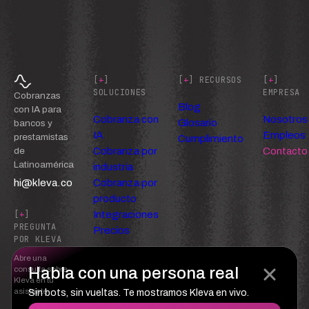
[
+
]
[
+
] RECURSOS
[
+
]
SOLUCIONES
EMPRESA
Cobranzas
Blog
con IA para
Cobranza con
Nosotros
Glosario
bancos y
IA
Empleos
prestamistas
Cumplimiento
Cobranza por
Contacto
de
Latinoamérica
industria
hi@kleva.co
Cobranza por
producto
Integraciones
[
+
]
PREGUNTA
Precios
POR KLEVA
Abre una
Habla con una persona real
consulta sobre
Kleva en tu
asistente
Sin bots, sin vueltas. Te mostramos Kleva en vivo.