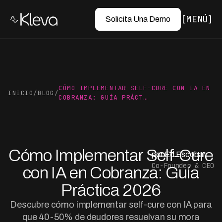
MENÚ
Solicita Una Demo
CÓMO IMPLEMENTAR SELF-CURE CON IA EN
INICIO
/
BLOG
/
COBRANZA: GUÍA PRÁCT…
Cómo Implementar Self-Cure
por Ed Escobar
Co-Founder & CEO
con IA en Cobranza: Guía
Práctica 2026
Descubre cómo implementar self-cure con IA para
que 40-50% de deudores resuelvan su mora