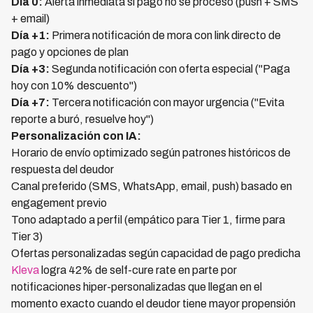
Día 0:
Alerta inmediata si pago no se procesó (push + SMS
+ email)
Día +1:
Primera notificación de mora con link directo de
pago y opciones de plan
Día +3:
Segunda notificación con oferta especial ("Paga
hoy con 10% descuento")
Día +7:
Tercera notificación con mayor urgencia ("Evita
reporte a buró, resuelve hoy")
Personalización con IA:
Horario de envío optimizado según patrones históricos de
respuesta del deudor
Canal preferido (SMS, WhatsApp, email, push) basado en
engagement previo
Tono adaptado a perfil (empático para Tier 1, firme para
Tier 3)
Ofertas personalizadas según capacidad de pago predicha
Kleva
logra 42% de self-cure rate en parte por
notificaciones hiper-personalizadas que llegan en el
momento exacto cuando el deudor tiene mayor propensión