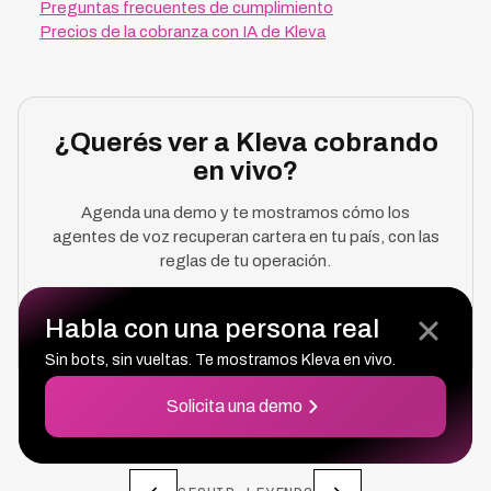
Preguntas frecuentes de cumplimiento
Precios de la cobranza con IA de Kleva
¿Querés ver a Kleva cobrando
en vivo?
Agenda una demo y te mostramos cómo los
agentes de voz recuperan cartera en tu país, con las
reglas de tu operación.
Habla con una persona real
Solicita Una Demo
Sin bots, sin vueltas. Te mostramos Kleva en vivo.
Solicita una demo