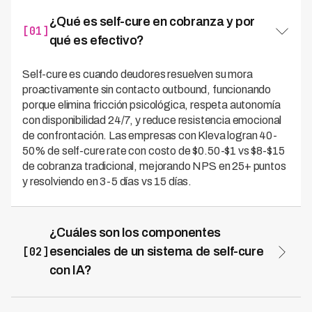
¿Qué es self-cure en cobranza y por
[01]
qué es efectivo?
Self-cure es cuando deudores resuelven su mora
proactivamente sin contacto outbound, funcionando
porque elimina fricción psicológica, respeta autonomía
con disponibilidad 24/7, y reduce resistencia emocional
de confrontación. Las empresas con Kleva logran 40-
50% de self-cure rate con costo de $0.50-$1 vs $8-$15
de cobranza tradicional, mejorando NPS en 25+ puntos
y resolviendo en 3-5 días vs 15 días.
¿Cuáles son los componentes
[02]
esenciales de un sistema de self-cure
con IA?
Un ecosistema de self-cure requiere notificaciones
proactivas personalizadas por ML, portal 24/7 con