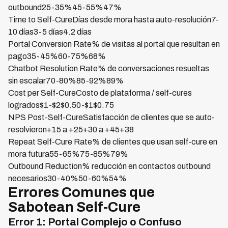
outbound25-35%45-55%47%
Time to Self-CureDías desde mora hasta auto-resolución7-
10 días3-5 días4.2 días
Portal Conversion Rate% de visitas al portal que resultan en
pago35-45%60-75%68%
Chatbot Resolution Rate% de conversaciones resueltas
sin escalar70-80%85-92%89%
Cost per Self-CureCosto de plataforma / self-cures
logrados$1-$2$0.50-$1$0.75
NPS Post-Self-CureSatisfacción de clientes que se auto-
resolvieron+15 a +25+30 a +45+38
Repeat Self-Cure Rate% de clientes que usan self-cure en
mora futura55-65%75-85%79%
Outbound Reduction% reducción en contactos outbound
necesarios30-40%50-60%54%
Errores Comunes que
Sabotean Self-Cure
Error 1: Portal Complejo o Confuso