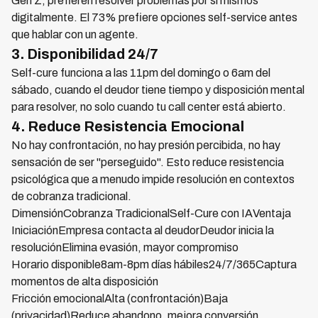
Gen Z, prefieren resolver problemas por sí mismos
digitalmente. El 73% prefiere opciones self-service antes
que hablar con un agente.
3. Disponibilidad 24/7
Self-cure funciona a las 11pm del domingo o 6am del
sábado, cuando el deudor tiene tiempo y disposición mental
para resolver, no solo cuando tu call center está abierto.
4. Reduce Resistencia Emocional
No hay confrontación, no hay presión percibida, no hay
sensación de ser "perseguido". Esto reduce resistencia
psicológica que a menudo impide resolución en contextos
de cobranza tradicional.
DimensiónCobranza TradicionalSelf-Cure con IAVentaja
IniciaciónEmpresa contacta al deudorDeudor inicia la
resoluciónElimina evasión, mayor compromiso
Horario disponible8am-8pm días hábiles24/7/365Captura
momentos de alta disposición
Fricción emocionalAlta (confrontación)Baja
(privacidad)Reduce abandono, mejora conversión