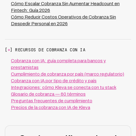
cumplimiento que muestran exactamente dónde podrías
Cómo Escalar Cobranza Sin Aumentar Headcount en
estar incumpliendo regulaciones antes de que se
Fintech: Guía 2026
conviertan en problemas legales. Esto es
Cómo Reducir Costos Operativos de Cobranza Sin
especialmente crítico en LATAM, donde regulaciones
Despedir Personal en 2026
varían significativamente entre países.
[
+
] RECURSOS DE COBRANZA CON IA
Cobranza con IA: guía completa para bancos y
prestamistas
Cumplimiento de cobranza por país (marco regulatorio)
Cobranza con IA por tipo de crédito y país
Integraciones: cómo Kleva se conecta con tu stack
Glosario de cobranza — 60 términos
Preguntas frecuentes de cumplimiento
Precios de la cobranza con IA de Kleva