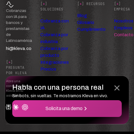
[
+
]
[
+
] RECURSOS
[
+
]
SOLUCIONES
EMPRESA
Cobranzas
Blog
con IA para
Cobranza con
Nosotros
Glosario
bancos y
IA
Empleos
prestamistas
Cumplimiento
Cobranza por
Contacto
de
Latinoamérica
industria
hi@kleva.co
Cobranza por
producto
Integraciones
[
+
]
PREGUNTA
Precios
POR KLEVA
Abre una
Habla con una persona real
consulta sobre
Kleva en tu
asistente
Sin bots, sin vueltas. Te mostramos Kleva en vivo.
Solicita una demo
Confianza
Privacidad
Términos del servicio