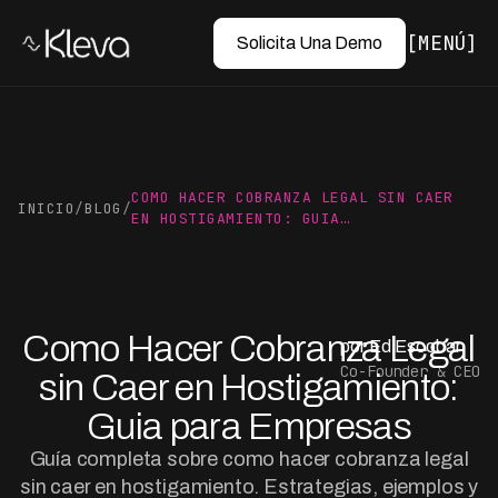
MENÚ
Solicita Una Demo
COMO HACER COBRANZA LEGAL SIN CAER
INICIO
/
BLOG
/
EN HOSTIGAMIENTO: GUIA…
Como Hacer Cobranza Legal
por Ed Escobar
Co-Founder & CEO
sin Caer en Hostigamiento:
Guia para Empresas
Guía completa sobre como hacer cobranza legal
sin caer en hostigamiento. Estrategias, ejemplos y