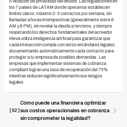
o violación de privacidad del deudor. Las regulaciones en
los 7 países de LATAM donde operamos establecen
límites claros: máximo 2-3 contactos por semana, sin
llamadas a horas intempestivas (generalmente entre 8
AM y 8 PM), sin revelar la deuda a terceros, y siempre
respetando los derechos fundamentales del acreedor.
Kleva utiliza inteligencia artificial para garantizar que
cada interacción cumpla con estos estándares legales,
documentando automáticamente cada contacto para
proteger a tu empresa de posibles demandas. Las
empresas que implementan sistemas de cobranza
compliant logran una tasa de recuperación del 73%
mientras reducen significativamente sus riesgos
legales.
Cómo puede una financiera optimizar
[02]
sus costos operacionales en cobranza
sin comprometer la legalidad?
La optimización de costos en cobranza legal comienza