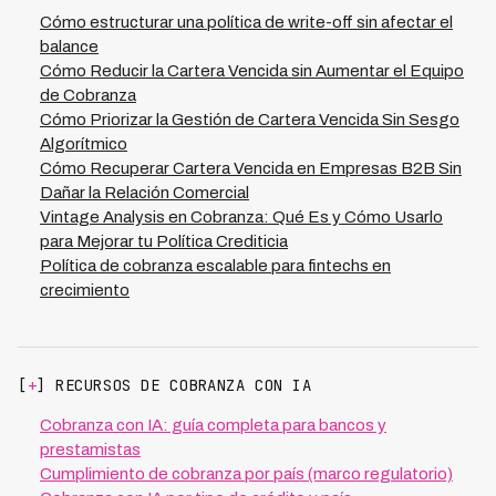
disciplina financiera conviven naturalmente.
instituciones financieras optimicen el timing de castigo.
Cómo estructurar una política de write-off sin afectar el
Monitoreando estos KPIs mensualmente, identificarás
balance
si tu política es demasiado agresiva (frenando
Cómo Reducir la Cartera Vencida sin Aumentar el Equipo
originación) o permisiva (deteriorando balance), y podrás
de Cobranza
ajustarla antes de que impacte resultados
Cómo Priorizar la Gestión de Cartera Vencida Sin Sesgo
consolidados.
Algorítmico
Cómo Recuperar Cartera Vencida en Empresas B2B Sin
Dañar la Relación Comercial
Vintage Analysis en Cobranza: Qué Es y Cómo Usarlo
para Mejorar tu Política Crediticia
Política de cobranza escalable para fintechs en
crecimiento
[
+
] RECURSOS DE COBRANZA CON IA
Cobranza con IA: guía completa para bancos y
prestamistas
Cumplimiento de cobranza por país (marco regulatorio)