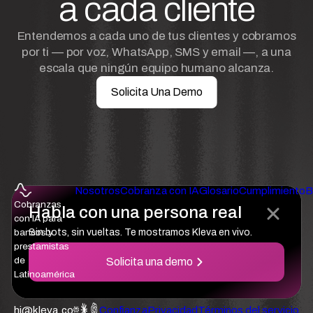
a cada cliente
Entendemos a cada uno de tus clientes y cobramos
por ti — por voz, WhatsApp, SMS y email —, a una
escala que ningún equipo humano alcanza.
Solicita Una Demo
Nosotros
Cobranza con IA
Glosario
Cumplimiento
B
Cobranzas
Habla con una persona real
con IA para
bancos y
Sin bots, sin vueltas. Te mostramos Kleva en vivo.
prestamistas
de
Solicita una demo
Latinoamérica
hi@kleva.co
Confianza
Privacidad
Términos del servicio