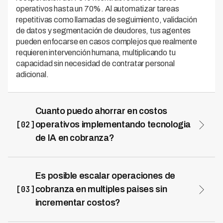
operativos hasta un 70%. Al automatizar tareas
repetitivas como llamadas de seguimiento, validación
de datos y segmentación de deudores, tus agentes
pueden enfocarse en casos complejos que realmente
requieren intervención humana, multiplicando tu
capacidad sin necesidad de contratar personal
adicional.
Cuanto puedo ahorrar en costos
[02]
operativos implementando tecnologia
de IA en cobranza?
Los ahorros en costos operativos pueden alcanzar
hasta el 70% al implementar soluciones de IA en tu
operación de cobranza. Esto se logra porque la
Es posible escalar operaciones de
tecnología elimina gastos fijos asociados a oficinas,
[03]
cobranza en multiples paises sin
supervisión y capacitación continua de agentes,
incrementar costos?
mientras mantiene o mejora tu tasa de recuperación.
Sí, es totalmente viable escalar en múltiples países sin
Por ejemplo, Kleva opera en 7 países de LATAM