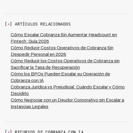
incrementar costos fijos si utilizas tecnología
demostrando que la IA puede adaptarse a diferentes
centralizada de IA. Kleva opera exitosamente en 7
mercados, regulaciones y patrones de pago, generando
países de LATAM con una única plataforma,
eficiencias significativas sin sacrificar resultados. El
permitiendo que una operación central gestione deuda
retorno de inversión se materializa rápidamente al
[
+
] ARTÍCULOS RELACIONADOS
en diferentes mercados sin replicar infraestructura en
optimizar el costo por caso gestionado.
cada país. La IA se adapta automáticamente a idiomas,
Cómo Escalar Cobranza Sin Aumentar Headcount en
regulaciones locales y comportamientos de pago
Fintech: Guía 2026
regionales, lo que significa que puedes expandir tu
Cómo Reducir Costos Operativos de Cobranza Sin
cobertura geográfica sin crear nuevas unidades
Despedir Personal en 2026
operativas. Esto es especialmente poderoso para
Cómo Reducir los Costos Operativos de Cobranza sin
financieras multinacionales que buscan optimizar su
Sacrificar la Tasa de Recuperación
footprint regional.
Cómo los BPOs Pueden Escalar su Operación de
Cobranza con IA
Cobranza Jurídica vs Prejudicial: Cuándo Escalar y Cómo
Decidirlo
Cómo Negociar con un Deudor Corporativo sin Escalar a
Instancias Legales
[
+
] RECURSOS DE COBRANZA CON IA