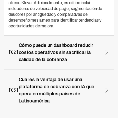
ofrece Kleva. Adicionalmente, es crítico incluir
indicadores de velocidad de pago, segmentación de
deudores por antigüedad y comparativas de
desempeño mes a mes para identificar tendencias y
oportunidades de mejora.
Cómo puede un dashboard reducir
[02]
costos operativos sin sacrificar la
calidad de la cobranza
Un dashboard integrado con automatización de IA
optimiza los recursos al priorizar automáticamente los
casos más recuperables y reducir la intervención manual
Cuál es la ventaja de usar una
innecesaria. Plataformas como Kleva logran disminuir
plataforma de cobranza con IA que
costos operativos hasta en un 70% mientras mantienen
[03]
opera en múltiples países de
altos estándares de recuperación, gracias a algoritmos
Latinoamérica
que identifican patrones de pago y personalizan
estrategias por deudor. Esto permite que los equipos de
Operar con una única plataforma en múltiples países
cobranza se enfoquen en casos complejos que
simplifica la consolidación de reportes, reduce la