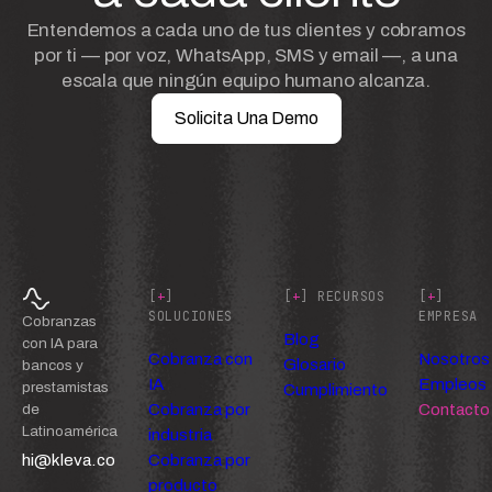
Entendemos a cada uno de tus clientes y cobramos
por ti — por voz, WhatsApp, SMS y email —, a una
escala que ningún equipo humano alcanza.
Solicita Una Demo
[
+
]
[
+
] RECURSOS
[
+
]
SOLUCIONES
EMPRESA
Cobranzas
Blog
con IA para
Cobranza con
Nosotros
Glosario
bancos y
IA
Empleos
prestamistas
Cumplimiento
Cobranza por
Contacto
de
Latinoamérica
industria
hi@kleva.co
Cobranza por
producto