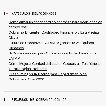
requieren contacto humano, multiplicando la eficiencia
complejidad operativa y permite comparar benchmarks
del presupuesto asignado.
entre mercados con regulaciones y comportamientos
de pago diferentes. Kleva opera en 7 países de
[
+
] ARTÍCULOS RELACIONADOS
Latinoamérica, lo que permite a las instituciones
financieras con presencia regional utilizar un dashboard
Cómo armar un dashboard de cobranza para decisiones en
unificado que respete las particularidades de cada
tiempo real
mercado mientras mantiene estándares consistentes
Cobranza Eficiente: Dashboard Financiero y Estrategias
de gestión. Esta centralización es especialmente
Clave
valiosa para CFOs que necesitan visibilidad consolidada
Futuro de Cobranzas LATAM: Agentes IA vs Equipos
sin perder detalle local en sus decisiones de inversión y
Humanos
cobranza.
IA Conversacional para Cobranzas en Retail Financiero
LATAM
Cómo Mejorar Contactabilidad en Cobranzas Telefónicas:
7 Estrategias Probadas
Outsourcing vs IA Interna para Departamento de
Cobranzas: Guía 2026
[
+
] RECURSOS DE COBRANZA CON IA