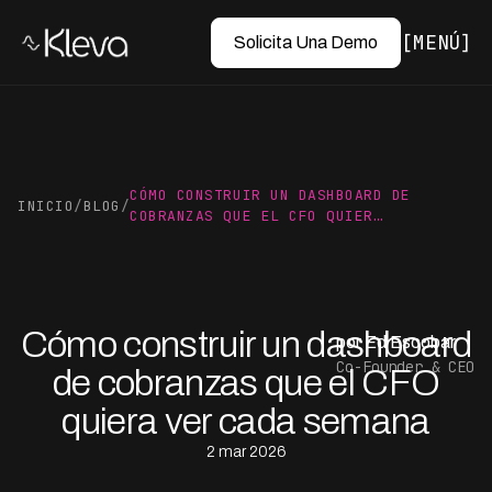
MENÚ
Solicita Una Demo
CÓMO CONSTRUIR UN DASHBOARD DE
INICIO
/
BLOG
/
COBRANZAS QUE EL CFO QUIER…
Cómo construir un dashboard
por Ed Escobar
Co-Founder & CEO
de cobranzas que el CFO
quiera ver cada semana
2 mar 2026