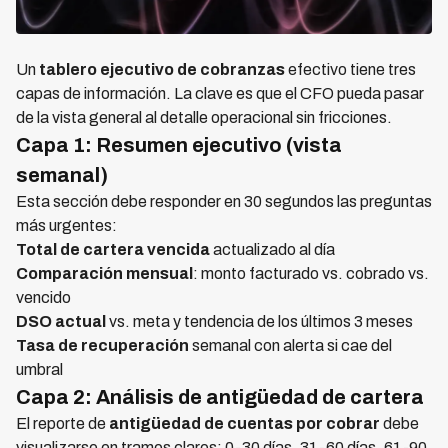
Un
tablero ejecutivo de cobranzas
efectivo tiene tres
capas de información. La clave es que el CFO pueda pasar
de la vista general al detalle operacional sin fricciones.
Capa 1: Resumen ejecutivo (vista
semanal)
Esta sección debe responder en 30 segundos las preguntas
más urgentes:
Total de cartera vencida
actualizado al día
Comparación mensual
: monto facturado vs. cobrado vs.
vencido
DSO actual
vs. meta y tendencia de los últimos 3 meses
Tasa de recuperación
semanal con alerta si cae del
umbral
Capa 2: Análisis de antigüedad de cartera
El reporte de
antigüedad de cuentas por cobrar
debe
visualizarse en tramos claros: 0-30 días, 31-60 días, 61-90