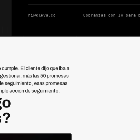
hi@kleva.co
Cobranzas con IA para 
umple. El cliente dijo que iba a
a gestionar, más las 50 promesas
 de seguimiento, esas promesas
imple acción de seguimiento.
go
s?