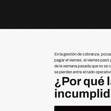
En la gestión de cobranza, pocas
pagar el viernes, el viernes pas
de la semana pasada que no se c
se pierden entre el ruido operat
¿Por qué 
incumplid