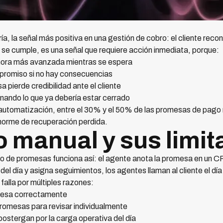
a, la señal más positiva en una gestión de cobro: el cliente rec
se cumple, es una señal que requiere acción inmediata, porque:
mora más avanzada mientras se espera
ompromiso si no hay consecuencias
 pierde credibilidad ante el cliente
nando lo que ya debería estar cerrado
automatización, entre el 30% y el 50% de las promesas de pago
norme de recuperación perdida.
o manual y sus limi
 de promesas funciona así: el agente anota la promesa en un CRM 
del día y asigna seguimientos, los agentes llaman al cliente el día
falla por múltiples razones:
omesa correctamente
romesas para revisar individualmente
ostergan por la carga operativa del día