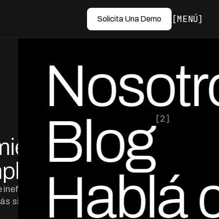
MENÚ
Solicita Una Demo
Nosotr
Blog
[2]
miento
por Ed Escobar
Co-Founder & CEO
plidas
Hablá 
ineficiencia en
ás sin aumentar