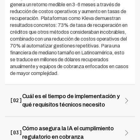
genera un retorno medible en 3-6 meses a través de
reducción de costos operativos y aumento en tasas de
recuperación. Plataformas como Kleva demuestran
resultados concretos: 73% de tasa de recuperación en
créditos que otros métodos consideraban incobrables,
combinado con una reducción de costos operativos del
70% al automatizar gestiones repetitivas. Para una
financiera de mediano tamaño en Latinoamérica, esto
se traduce en millones de dólares recuperados
anualmente y equipos de cobranza enfocados en casos
de mayor complejidad.
Cuál es el tiempo de implementación y
[02]
qué requisitos técnicos necesito
La mayoría de plataformas de IA para cobranza pueden
implementarse en 30-60 días sin necesidad de
infraestructura tecnológica compleja. Kleva opera en 7
Cómo asegura la IA el cumplimiento
[03]
países de Latinoamérica con integración nativa a
regulatorio en cobranza
sistemas bancarios locales, requiriendo solo acceso a tu