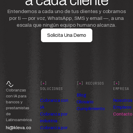
a cada cliente
Entendemos a cada uno de tus clientes y cobramos
por ti — por voz, WhatsApp, SMS y email —, a una
escala que ningún equipo humano alcanza.
Solicita Una Demo
[
+
]
[
+
] RECURSOS
[
+
]
SOLUCIONES
EMPRESA
Cobranzas
Blog
con IA para
Cobranza con
Nosotros
Glosario
bancos y
IA
Empleos
prestamistas
Cumplimiento
Cobranza por
Contacto
de
Latinoamérica
industria
hi@kleva.co
Cobranza por