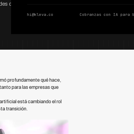
des de carrera en
hi@kleva.co
Cobranzas con IA para 
formó profundamente qué hace,
 tanto para las empresas que
tificial está cambiando el rol
ta transición.