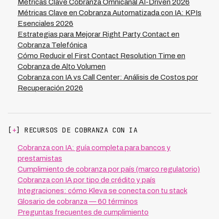
de recuperación con 70% menos costo comparado con
Métricas Clave Cobranza Omnicanal AI-Driven 2026
modelos tradicionales. Además, la IA garantiza
Métricas Clave en Cobranza Automatizada con IA: KPIs
cumplimiento normativo automático y genera auditorías
Esenciales 2026
internas continuas, eliminando puntos ciegos que las
Estrategias para Mejorar Right Party Contact en
auditorías manuales no detectan.
Cobranza Telefónica
Cómo Reducir el First Contact Resolution Time en
Cobranza de Alto Volumen
Cobranza con IA vs Call Center: Análisis de Costos por
Recuperación 2026
[
+
] RECURSOS DE COBRANZA CON IA
Cobranza con IA: guía completa para bancos y
prestamistas
Cumplimiento de cobranza por país (marco regulatorio)
Cobranza con IA por tipo de crédito y país
Integraciones: cómo Kleva se conecta con tu stack
Glosario de cobranza — 60 términos
Preguntas frecuentes de cumplimiento