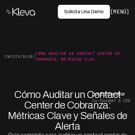
MENÚ
Solicita Una Demo
CÓMO AUDITAR UN CONTACT CENTER DE
INICIO
/
BLOG
/
COBRANZA: MÉTRICAS CLAV…
Cómo Auditar un Contact
por Ed Escobar
Co-Founder & CEO
Center de Cobranza:
Métricas Clave y Señales de
Alerta