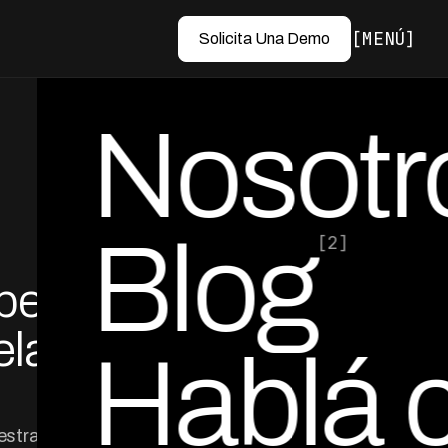
MENÚ
Solicita Una Demo
Nosotr
Blog
[2]
perar
por Ed Escobar
Co-Founder & CEO
elar
Hablá 
 estrategias de