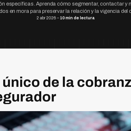
n específicas. Aprenda cómo segmentar, contactar y 
os en mora para preservar la relación y la vigencia del 
2 abr 2026 –
10 min de lectura
 único de la cobranz
egurador