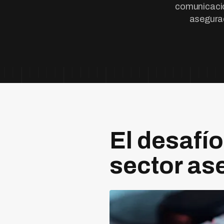
comunicació
asegurad
El desafío
sector as