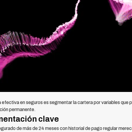
 efectiva en seguros es segmentar la cartera por variables que p
lación permanente.
mentación clave
egurado de más de 24 meses con historial de pago regular merece