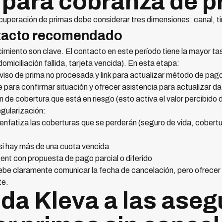
para cobranza de p
cuperación de primas debe considerar tres dimensiones: canal, ti
ntacto recomendado
imiento son clave. El contacto en este período tiene la mayor ta
miciliación fallida, tarjeta vencida). En esta etapa:
so de prima no procesada y link para actualizar método de pag
para confirmar situación y ofrecer asistencia para actualizar d
e cobertura que está en riesgo (esto activa el valor percibido de
regularización:
nfatiza las coberturas que se perderán (seguro de vida, cobertu
 si hay más de una cuota vencida
nt con propuesta de pago parcial o diferido
ebe claramente comunicar la fecha de cancelación, pero ofrecer h
te.
a Kleva a las aseg