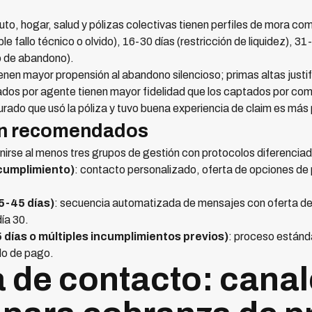
, auto, hogar, salud y pólizas colectivas tienen perfiles de mora 
le fallo técnico o olvido), 16-30 días (restricción de liquidez), 3
o de abandono).
ienen mayor propensión al abandono silencioso; primas altas justi
tados por agente tienen mayor fidelidad que los captados por com
urado que usó la póliza y tuvo buena experiencia de claim es más
ón recomendados
nirse al menos tres grupos de gestión con protocolos diferencia
ncumplimiento)
: contacto personalizado, oferta de opciones de 
5-45 días)
: secuencia automatizada de mensajes con oferta de 
día 30.
 días o múltiples incumplimientos previos)
: proceso estánda
do de pago.
a de contacto: canal