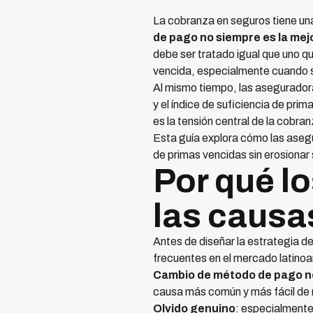
La cobranza en seguros tiene una 
de pago no siempre es la mej
debe ser tratado igual que uno 
vencida, especialmente cuando se 
Al mismo tiempo, las aseguradora
y el índice de suficiencia de prim
es la tensión central de la cobra
Esta guía explora cómo las aseg
de primas vencidas sin erosionar 
Por qué l
las causa
Antes de diseñar la estrategia 
frecuentes en el mercado latino
Cambio de método de pago no
causa más común y más fácil de r
Olvido genuino
: especialmente