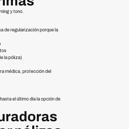
rimas
ming y tono.
sa de regularización porque la
o
atos
 la póliza)
ra médica, protección del
asta el último día la opción de
uradoras