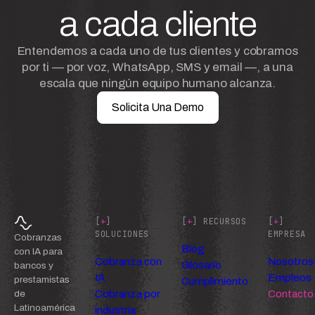
a cada cliente
Entendemos a cada uno de tus clientes y cobramos
por ti — por voz, WhatsApp, SMS y email —, a una
escala que ningún equipo humano alcanza.
Solicita Una Demo
[
+
]
[
+
] RECURSOS
[
+
]
SOLUCIONES
EMPRESA
Cobranzas
Blog
con IA para
Cobranza con
Nosotros
Glosario
bancos y
IA
Empleos
prestamistas
Cumplimiento
Cobranza por
Contacto
de
Latinoamérica
industria