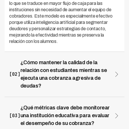
lo que se traduce en mayor flujo de caja para las
instituciones sin necesidad de aumentar el equipo de
cobradores. Este modelo es especialmente efectivo
porque utiliza inteligencia artificial para segmentar
deudores y personalizar estrategias de contacto,
mejorando la efectividad mientras se preserva la
relación con los alumnos.
¿Cómo mantener la calidad de la
relación con estudiantes mientras se
[02]
ejecuta una cobranza agresiva de
deudas?
La clave está en implementar una cobranza multicanal y
respetuosa que combine automatización inteligente con
comunicación empática. Los sistemas de IA analizan el
¿Qué métricas clave debe monitorear
perfil del deudor para determinar el mejor momento y
[03]
una institución educativa para evaluar
canal de contacto, evitando prácticas invasivas que
el desempeño de su cobranza?
deterioren la experiencia del alumno. Kleva opera en 7