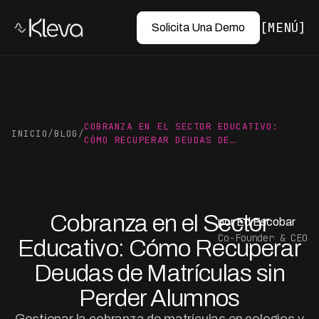
MENÚ
Solicita Una Demo
COBRANZA EN EL SECTOR EDUCATIVO:
INICIO
/
BLOG
/
CÓMO RECUPERAR DEUDAS DE…
Cobranza en el Sector
por Ed Escobar
Co-Founder & CEO
Educativo: Cómo Recuperar
Deudas de Matrículas sin
Perder Alumnos