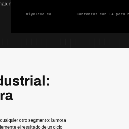
maximizar la
hi@kleva.co
Cobranzas con IA para 
ustrial:
ra
e cualquier otro segmento: la mora
emente el resultado de un ciclo