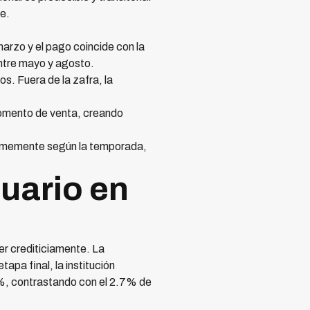
e.
arzo y el pago coincide con la
entre mayo y agosto.
s. Fuera de la zafra, la
momento de venta, creando
normemente según la temporada,
cuario en
er crediticiamente. La
apa final, la institución
.5%, contrastando con el 2.7% de