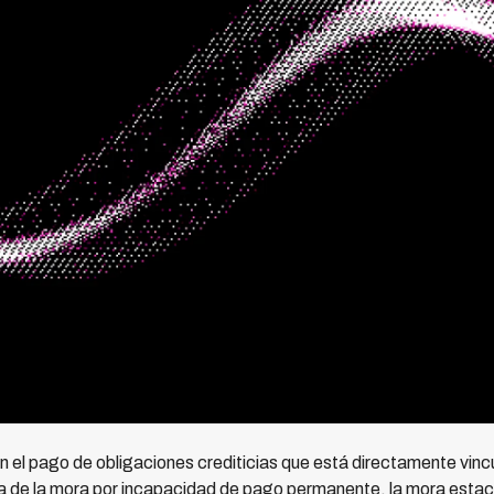
n el pago de obligaciones crediticias que está directamente vincu
a de la mora por incapacidad de pago permanente, la mora estacio