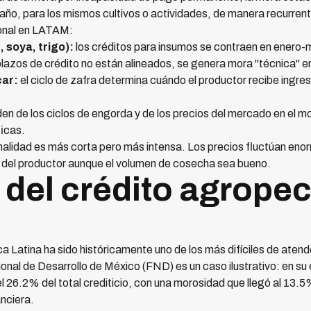
año, para los mismos cultivos o actividades, de manera recurrent
ional en LATAM:
 soya, trigo):
los créditos para insumos se contraen en enero-m
plazos de crédito no están alineados, se genera mora "técnica" 
car:
el ciclo de zafra determina cuándo el productor recibe ingreso
en de los ciclos de engorda y de los precios del mercado en el 
ficas.
nalidad es más corta pero más intensa. Los precios fluctúan e
del productor aunque el volumen de cosecha sea bueno.
 del crédito agrope
a Latina ha sido históricamente uno de los más difíciles de atend
onal de Desarrollo de México (FND) es un caso ilustrativo: en su et
l 26.2% del total crediticio, con una morosidad que llegó al 13
nciera.