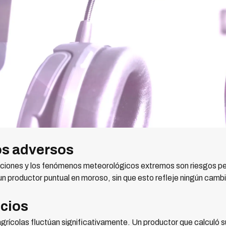
os adversos
ndaciones y los fenómenos meteorológicos extremos son riesgos p
n productor puntual en moroso, sin que esto refleje ningún camb
ecios
agrícolas fluctúan significativamente. Un productor que calcul