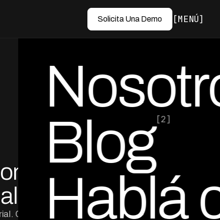
MENÚ
Solicita Una Demo
Nosotr
Blog
[2]
por Ed Escobar
Co-Founder & CEO
ionar
Hablá 
al
ial. Conocé las