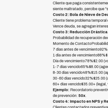
Cliente que paga consistentement
siente maltratado, percibe que 
Costo 2: Bola de Nieve de D
Cliente tiene problema temporal d
Vence deuda, se agregan interes
Costo 3: Reducción Drástica
Probabilidad de recuperación d
Momento de ContactoProbabilid
7 días antes de vencimiento92
1 día antes de vencimiento88%$
Día de vencimiento78%$2.00 (v
1-7 días vencido65%$8.00 (agent
8-30 días vencido48%$15.00 (a
30-60 días vencido32%$25.00 (a
60+ días vencido$35.00+ (legal, 
Ejemplo:
Recordatorio preventi
de prevención:
50x
.
Costo 4: Impacto en NPS y R
Clientes contactados preventiv