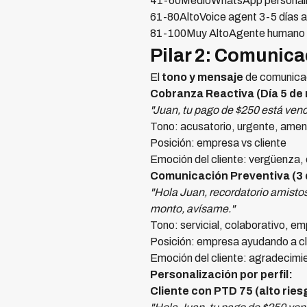
41-60MedioWhatsApp personaliz
61-80AltoVoice agent 3-5 días a
81-100Muy AltoAgente humano pr
Pilar 2: Comunic
El
tono y mensaje
de comunicac
Cobranza Reactiva (Día 5 de
"Juan, tu pago de $250 está ven
Tono: acusatorio, urgente, ame
Posición: empresa vs cliente
Emoción del cliente: vergüenza, 
Comunicación Preventiva (3 
"Hola Juan, recordatorio amistos
monto, avísame."
Tono: servicial, colaborativo, e
Posición: empresa ayudando a cl
Emoción del cliente: agradecimi
Personalización por perfil:
Cliente con PTD 75 (alto ries