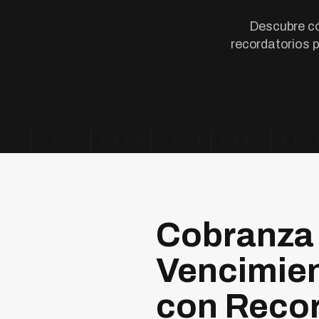
Descubre có
recordatorios 
Cobranza 
Vencimien
con Recor