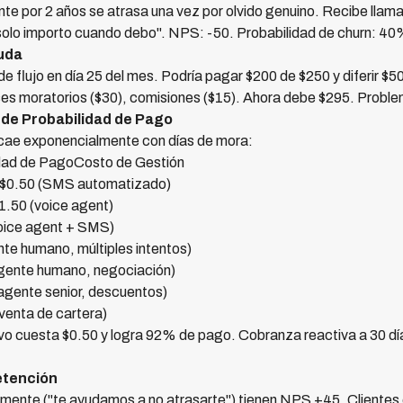
e por 2 años se atrasa una vez por olvido genuino. Recibe llam
"solo importo cuando debo". NPS: -50. Probabilidad de churn: 40
euda
e flujo en día 25 del mes. Podría pagar $200 de $250 y diferir $50
es moratorios ($30), comisiones ($15). Ahora debe $295. Proble
 de Probabilidad de Pago
ecae exponencialmente con días de mora:
ad de PagoCosto de Gestión
%$0.50 (SMS automatizado)
1.50 (voice agent)
oice agent + SMS)
e humano, múltiples intentos)
gente humano, negociación)
gente senior, descuentos)
venta de cartera)
vo cuesta $0.50 y logra 92% de pago. Cobranza reactiva a 30 dí
etención
amente ("te ayudamos a no atrasarte") tienen NPS +45. Cliente