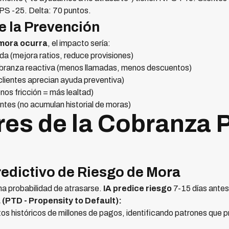
PS -25. Delta: 70 puntos.
e la Prevención
 mora ocurra
, el impacto sería:
a (mejora ratios, reduce provisiones)
branza reactiva (menos llamadas, menos descuentos)
ientes aprecian ayuda preventiva)
s fricción = más lealtad)
entes (no acumulan historial de moras)
ares de la Cobranza 
Predictivo de Riesgo de Mora
ma probabilidad de atrasarse.
IA predice riesgo
7-15 días antes
(PTD - Propensity to Default):
os históricos de millones de pagos, identificando patrones que