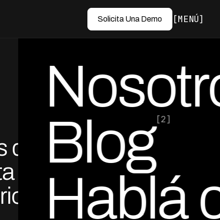
MENÚ
Solicita Una Demo
Nosotr
Blog
[2]
 del
por Ed Escobar
Co-Founder & CEO
ta
Hablá 
rios