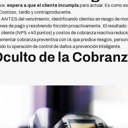
iva:
espera a que el cliente incumpla
para actuar. Es como es
. Costoso, tardío y contraproducente.
 ANTES del vencimiento, identificando clientes en riesgo de mor
ones de pago y resolviendo fricción proactivamente. El resultad
l cliente (NPS +40 puntos) y costos de cobranza reactiva reduc
ementar cobranza preventiva con IA que predice riesgos, perso
ndo tu operación de control de daños a prevención inteligente.
Oculto de la Cobran