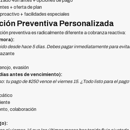
ado 48h antes + opciones de pago
ntes + oferta de plan
oactivo + facilidades especiales
ación Preventiva Personalizada
ión preventiva es radicalmente diferente a cobranza reactiva:
 mora):
cido desde hace 5 días. Debes pagar inmediatamente para evita
nazante
enojo, evasión
días antes de vencimiento):
o: tu pago de $250 vence el viernes 15. ¿Todo listo para el pago?
mpático
iente
ento, colaboración
go):