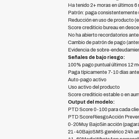
Ha tenido 2+ moras en últimos 6
Patrón: paga consistentemente últ
Reducción en uso de producto (ej
Score crediticio bureau en desce
No ha abierto recordatorios ant
Cambio de patrón de pago (antes
Evidencia de sobre-endeudamien
Señales de bajo riesgo:
100% pago puntual últimos 12 
Paga típicamente 7-10 días ante
Auto-pago activo
Uso activo del producto
Score crediticio estable o en au
Output del modelo:
PTD Score 0-100 para cada clien
PTD ScoreRiesgoAcción Preven
0-20Muy BajoSin acción (pagará
21-40BajoSMS genérico 24h an