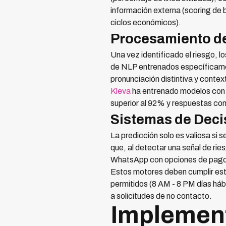
información externa (scoring de
ciclos económicos).
Procesamiento de
Una vez identificado el riesgo, l
de NLP entrenados específicam
pronunciación distintiva y context
Kleva
ha entrenado modelos con m
superior al 92% y respuestas con
Sistemas de Deci
La predicción solo es valiosa si
que, al detectar una señal de ri
WhatsApp con opciones de pago, 
Estos motores deben cumplir est
permitidos (8 AM - 8 PM días hábi
a solicitudes de no contacto.
Implemen