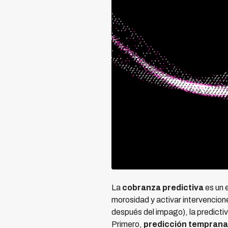
La
cobranza predictiva
es un 
morosidad y activar intervencion
después del impago), la predicti
Primero,
predicción temprana