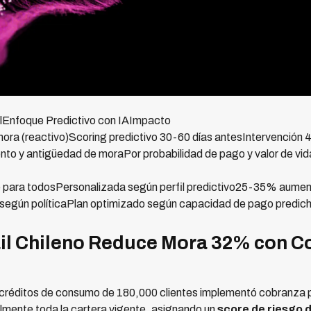
Enfoque Predictivo con IAImpacto
 mora (reactivo)Scoring predictivo 30-60 días antesIntervención
o y antigüedad de moraPor probabilidad de pago y valor de vi
 para todosPersonalizada según perfil predictivo25-35% aument
r según políticaPlan optimizado según capacidad de pago predi
il Chileno Reduce Mora 32% con C
 créditos de consumo de 180,000 clientes implementó cobranza p
lmente toda la cartera vigente, asignando un
score de riesgo 