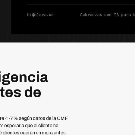
hi@kleva.co
Cobranzas con IA para 
igencia
ntes de
ntre 4-7% según datos de la CMF
: esperar a que el cliente no
 clientes caerán en mora antes