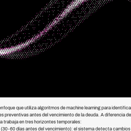
enfoque que utiliza algoritmos de machine learning para identific
es preventivas antes del vencimiento de la deuda. A diferencia d
va trabaja en tres horizontes temporales:
(30-60 días antes del vencimiento): el sistema detecta cambio