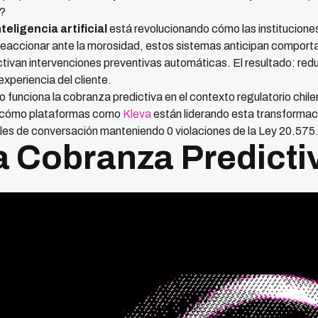
o?
eligencia artificial
está revolucionando cómo las instituciones
e reaccionar ante la morosidad, estos sistemas anticipan comport
ctivan intervenciones preventivas automáticas. El resultado: re
experiencia del cliente.
 funciona la cobranza predictiva en el contexto regulatorio chile
 y cómo plataformas como
Kleva
están liderando esta transforma
s de conversación manteniendo 0 violaciones de la Ley 20.575
a Cobranza Predicti