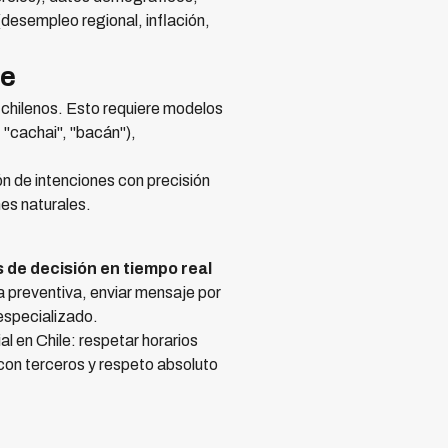
esempleo regional, inflación,
le
chilenos. Esto requiere modelos
, "cachai", "bacán"),
n de intenciones con precisión
es naturales.
 de decisión en tiempo real
a preventiva, enviar mensaje por
especializado.
al en Chile: respetar horarios
 con terceros y respeto absoluto