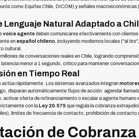
 burós como Equifax Chile, DICOM) y señales macroeconómicas (d
 Lenguaje Natural Adaptado a Chi
os
voice agents
deben comunicarse efectivamente con clientes 
ente en
español chileno
, incluyendo modismos locales ("al tiro"
o cultural.
illones de conversaciones reales en Chile, logrando comprensió
 latencia menor a 1 segundo, crítico para mantener conversacion
sión en Tiempo Real
 se actúa rápidamente. Los sistemas avanzados integran
motores
esgo, disparan automáticamente flujos de acción: agendar llamad
activar oferta de refinanciamiento o escalar a agente humano 
rictamente con la
Ley 20.575
que regula la cobranza extrajudici
les), límites de frecuencia de contacto, prohibición de contacto
tación de Cobranza