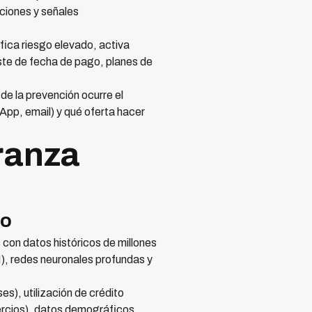
aciones y señales
fica riesgo elevado, activa
ste de fecha de pago, planes de
de la prevención ocurre el
App, email) y qué oferta hacer
ranza
go
con datos históricos de millones
), redes neuronales profundas y
s), utilización de crédito
ercios), datos demográficos,