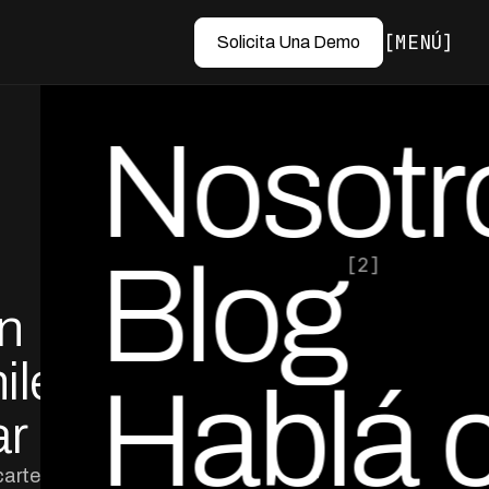
MENÚ
Solicita Una Demo
Nosotr
Blog
[2]
n
por Ed Escobar
Co-Founder & CEO
ile:
Hablá 
ar
artera en Chile,