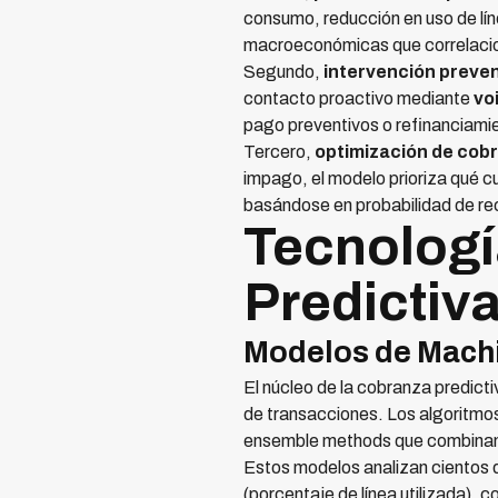
consumo, reducción en uso de lín
macroeconómicas que correlacio
Segundo,
intervención preven
contacto proactivo mediante
vo
pago preventivos o refinanciamie
Tercero,
optimización de cob
impago, el modelo prioriza qué c
basándose en probabilidad de re
Tecnologí
Predictiva
Modelos de Machi
El núcleo de la cobranza predict
de transacciones. Los algoritmo
ensemble methods que combinan 
Estos modelos analizan cientos de
(porcentaje de línea utilizada),