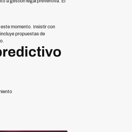
o a gestión legal preventiva. El
este momento. Insistir con
 incluye propuestas de
o.
predictivo
miento