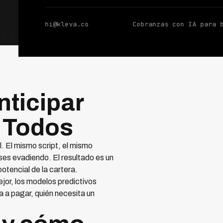
hi@kleva.co
Cobranzas con IA para 
ticipar
a Todos
. El mismo script, el mismo
eses evadiendo. El resultado es un
otencial de la cartera.
ejor, los modelos predictivos
a a pagar, quién necesita un