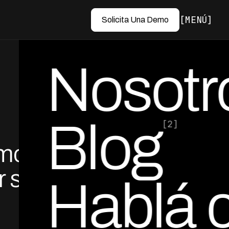
MENÚ
Solicita Una Demo
Nosotr
Blog
[2]
ómo
por Ed Escobar
Co-Founder & CEO
 sin
Hablá 