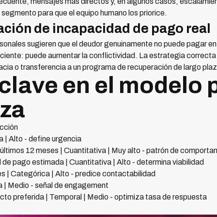
cuente, mensajes más directos y, en algunos casos, escalamient
e segmento para que el equipo humano los priorice.
ación de incapacidad de pago real
nales sugieren que el deudor genuinamente no puede pagar en 
iciente: puede aumentar la conflictividad. La estrategia correcta
acia o transferencia a un programa de recuperación de largo plaz
clave en el modelo 
nza
icción
 | Alto - define urgencia
últimos 12 meses | Cuantitativa | Muy alto - patrón de comporta
de pago estimada | Cuantitativa | Alto - determina viabilidad
 | Categórica | Alto - predice contactabilidad
ria | Medio - señal de engagement
cto preferida | Temporal | Medio - optimiza tasa de respuesta