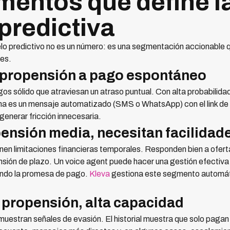
mentos que define l
predictiva
lo predictivo no es un número: es una segmentación accionable q
es.
 propensión a pago espontáneo
os sólido que atraviesan un atraso puntual. Con alta probabilida
ima es un mensaje automatizado (SMS o WhatsApp) con el link de
generar fricción innecesaria.
ensión media, necesitan facilidad
nen limitaciones financieras temporales. Responden bien a ofer
nsión de plazo. Un voice agent puede hacer una gestión efectiva
ando la promesa de pago.
Kleva
gestiona este segmento automát
 propensión, alta capacidad
estran señales de evasión. El historial muestra que solo pagan 