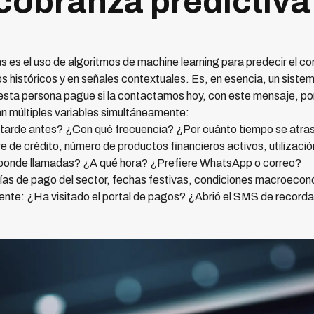
 cobranza predictiv
zas es el uso de algoritmos de machine learning para predecir el 
 históricos y en señales contextuales. Es, en esencia, un siste
 esta persona pague si la contactamos hoy, con este mensaje, po
n múltiples variables simultáneamente:
 tarde antes? ¿Con qué frecuencia? ¿Por cuánto tiempo se atra
 de crédito, número de productos financieros activos, utilización
ponde llamadas? ¿A qué hora? ¿Prefiere WhatsApp o correo?
ías de pago del sector, fechas festivas, condiciones macroecon
nte: ¿Ha visitado el portal de pagos? ¿Abrió el SMS de recorda