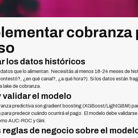
ementar cobranza p
so
r los datos históricos
 datos que lo alimentan. Necesitás al menos 18-24 meses de hist
ontestó?, ¿en qué canal?, ¿a qué hora?). Si los datos están fr
ta lake de cobranza.
y validar el modelo
nza predictiva son gradient boosting (XGBoost/LightGBM) para
para predecir cuándo ocurrirá el pago. El modelo debe validarse
 como AUC-ROC y Gini.
as reglas de negocio sobre el model