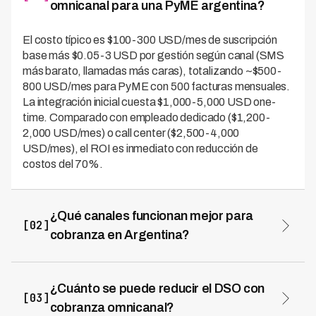
omnicanal para una PyME argentina?
El costo típico es $100-300 USD/mes de suscripción
base más $0.05-3 USD por gestión según canal (SMS
más barato, llamadas más caras), totalizando ~$500-
800 USD/mes para PyME con 500 facturas mensuales.
La integración inicial cuesta $1,000-5,000 USD one-
time. Comparado con empleado dedicado ($1,200-
2,000 USD/mes) o call center ($2,500-4,000
USD/mes), el ROI es inmediato con reducción de
costos del 70%.
¿Qué canales funcionan mejor para
[02]
cobranza en Argentina?
WhatsApp es el canal más efectivo con 85-95% de
contactabilidad y 50-65% de tasa de respuesta, por la
penetración del 92% en smartphones argentinos. Las
¿Cuánto se puede reducir el DSO con
[03]
llamadas con voice agents logran 60-75% de respuesta
cobranza omnicanal?
para mora avanzada. Los SMS son ideales para