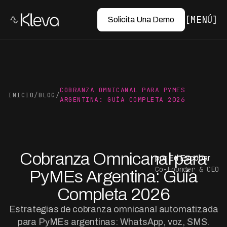
MENÚ
Solicita Una Demo
COBRANZA OMNICANAL PARA PYMES
INICIO
/
BLOG
/
ARGENTINA: GUÍA COMPLETA 2026
Cobranza Omnicanal para
por Ed Escobar
Co-Founder & CEO
PyMEs Argentina: Guía
Completa 2026
Estrategias de cobranza omnicanal automatizada
para PyMEs argentinas: WhatsApp, voz, SMS.