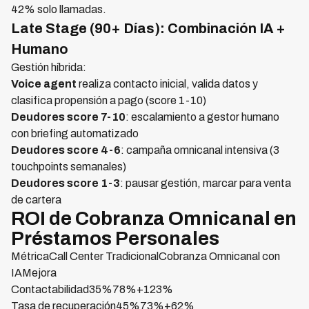
42% solo llamadas.
Late Stage (90+ Días): Combinación IA +
Humano
Gestión híbrida:
Voice agent
realiza contacto inicial, valida datos y
clasifica propensión a pago (score 1-10)
Deudores score 7-10
: escalamiento a gestor humano
con briefing automatizado
Deudores score 4-6
: campaña omnicanal intensiva (3
touchpoints semanales)
Deudores score 1-3
: pausar gestión, marcar para venta
de cartera
ROI de Cobranza Omnicanal en
Préstamos Personales
MétricaCall Center TradicionalCobranza Omnicanal con
IAMejora
Contactabilidad35%78%+123%
Tasa de recuperación45%73%+62%