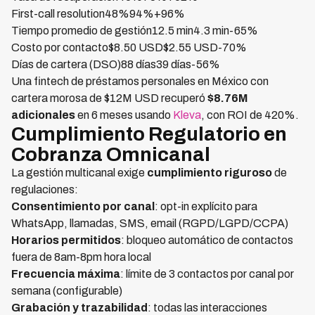
First-call resolution48%94%+96%
Tiempo promedio de gestión12.5 min4.3 min-65%
Costo por contacto$8.50 USD$2.55 USD-70%
Días de cartera (DSO)88 días39 días-56%
Una fintech de préstamos personales en México con
cartera morosa de $12M USD recuperó
$8.76M
adicionales
en 6 meses usando
Kleva
, con ROI de 420%.
Cumplimiento Regulatorio en
Cobranza Omnicanal
La gestión multicanal exige
cumplimiento riguroso
de
regulaciones:
Consentimiento por canal
: opt-in explícito para
WhatsApp, llamadas, SMS, email (RGPD/LGPD/CCPA)
Horarios permitidos
: bloqueo automático de contactos
fuera de 8am-8pm hora local
Frecuencia máxima
: límite de 3 contactos por canal por
semana (configurable)
Grabación y trazabilidad
: todas las interacciones