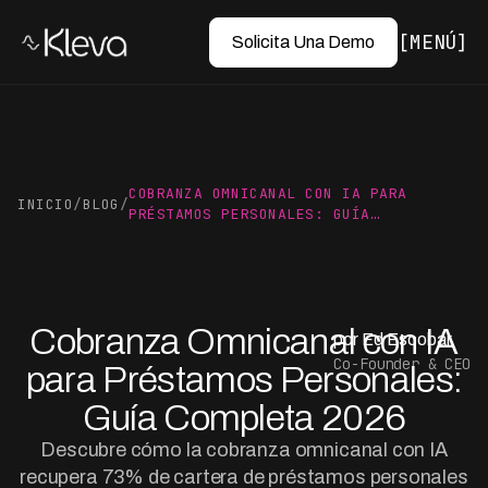
MENÚ
Solicita Una Demo
COBRANZA OMNICANAL CON IA PARA
INICIO
/
BLOG
/
PRÉSTAMOS PERSONALES: GUÍA…
Cobranza Omnicanal con IA
por Ed Escobar
Co-Founder & CEO
para Préstamos Personales:
Guía Completa 2026
Descubre cómo la cobranza omnicanal con IA
recupera 73% de cartera de préstamos personales