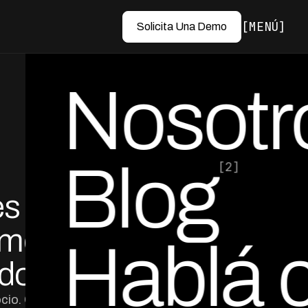
MENÚ
Solicita Una Demo
Nosotr
Blog
[2]
s y
por Ed Escobar
Co-Founder & CEO
ómo
Hablá 
edores
cio. Conocé las