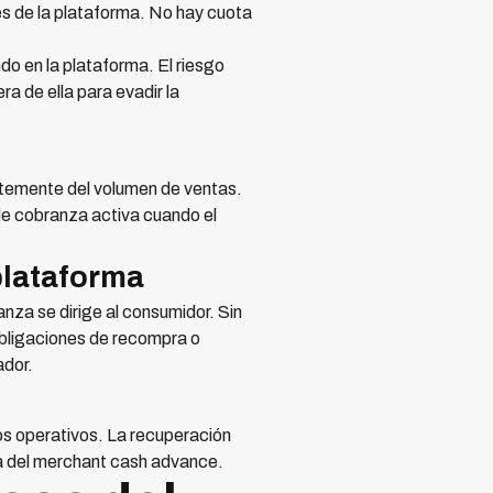
s de la plataforma. No hay cuota
o en la plataforma. El riesgo
a de ella para evadir la
temente del volumen de ventas.
de cobranza activa cuando el
plataforma
nza se dirige al consumidor. Sin
obligaciones de recompra o
ador.
os operativos. La recuperación
ca del merchant cash advance.