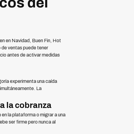
cos del
en en Navidad, Buen Fin, Hot
co de ventas puede tener
ocio antes de activar medidas
goría experimenta una caída
simultáneamente. La
a la cobranza
en la plataforma o migrar a una
ebe ser firme pero nunca al