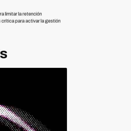
 limitar la retención
rítica para activar la gestión
n
es