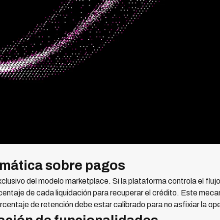
omática sobre pagos
usivo del modelo marketplace. Si la plataforma controla el fluj
entaje de cada liquidación para recuperar el crédito. Este mec
orcentaje de retención debe estar calibrado para no asfixiar la op