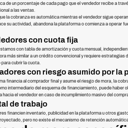
ca de un porcentaje de cada pago que el vendedor recibe a travé
ional a las ventas.
que la cobranza es automática mientras el vendedor sigue operand
e su actividad, abandona la plataforma o comienza a operar fuer
edores con cuota fija
stamos con tabla de amortización y cuota mensual, independien
ra más similar a un crédito convencional y requiere estrategias 
 para cubrir la cuota.
dores con riesgo asumido por la 
a financia al comprador final y asume el riesgo de mora, la cobra
omo intermediario del esquema de financiamiento, puede haber 
a hacia el vendedor en caso de incumplimiento masivo del compr
tal de trabajo
s financien inventario, publicidad en la plataforma u otros gast
 proyectado, pero no existe el mecanismo de retención automáti