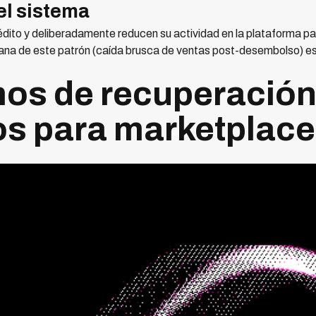
el sistema
ito y deliberadamente reducen su actividad en la plataforma para
a de este patrón (caída brusca de ventas post-desembolso) es c
os de recuperació
os para marketplac