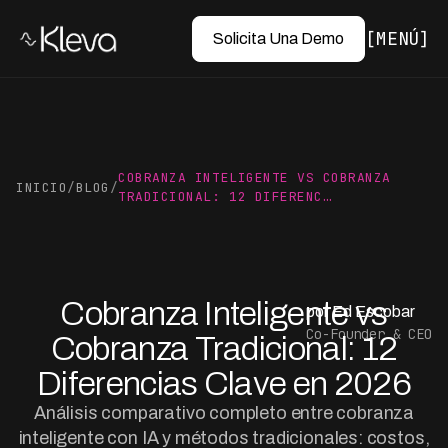
MENÚ
Solicita Una Demo
COBRANZA INTELIGENTE VS COBRANZA
INICIO
/
BLOG
/
TRADICIONAL: 12 DIFERENC…
Cobranza Inteligente vs
por Ed Escobar
Co-Founder & CEO
Cobranza Tradicional: 12
Diferencias Clave en 2026
Análisis comparativo completo entre cobranza
inteligente con IA y métodos tradicionales: costos,