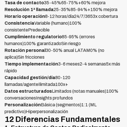
Tasa de contacto
35-45%65-75%+60% mejora
Resolución 1ª llamada
25-35%85-94%+150% mejora
Horario operación
8-12 horas/día24/7/3653x cobertura
Consistencia
Variable (humano)100%
consistentePredecible
Cumplimiento regulatorio
85-95% (errores
humanos)100% garantizadoSin riesgo
Rotación personal
30-50% anual LATAM0% (no
aplica)Sin fricciones
Tiempo implementación
3-6 meses2-4 semanas5x más
rápido
Capacidad gestión/día
80-120
llamadas/agenteIlimitada100x+
Datos estructurados
Limitados (notas manuales)100%
conversacionesInsights profundos
Personalización
Básica (segmentos)1:1 (ML
predictivo)Hiperpersonalización
12 Diferencias Fundamentales