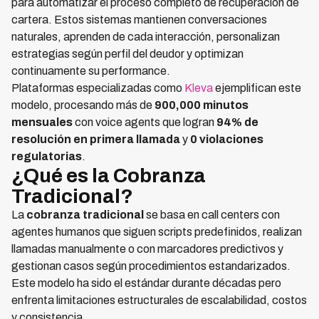
para automatizar el proceso completo de recuperación de
cartera. Estos sistemas mantienen conversaciones
naturales, aprenden de cada interacción, personalizan
estrategias según perfil del deudor y optimizan
continuamente su performance.
Plataformas especializadas como
Kleva
ejemplifican este
modelo, procesando más de
900,000 minutos
mensuales
con voice agents que logran
94% de
resolución en primera llamada
y
0 violaciones
regulatorias
.
¿Qué es la Cobranza
Tradicional?
La
cobranza tradicional
se basa en call centers con
agentes humanos que siguen scripts predefinidos, realizan
llamadas manualmente o con marcadores predictivos y
gestionan casos según procedimientos estandarizados.
Este modelo ha sido el estándar durante décadas pero
enfrenta limitaciones estructurales de escalabilidad, costos
y consistencia.