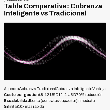
Tabla Comparativa: Cobranza
Inteligente vs Tradicional
AspectoCobranza TradicionalCobranza InteligenteVentaja
Costo por gestión
$8-12 USD$2-4 USD70% reducción
Escalabilidad
Lenta (contratar/capacitar)Inmediata
(infinita)10x más rápida