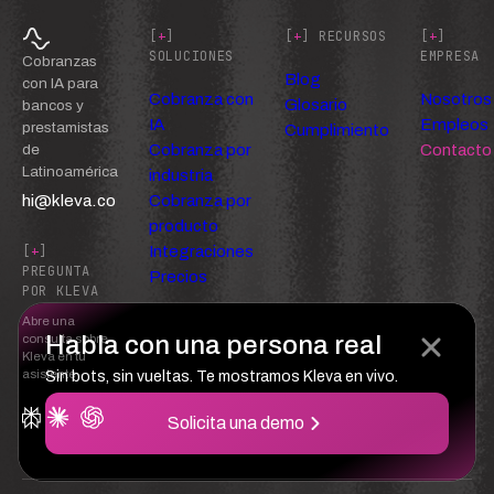
[
+
]
[
+
] RECURSOS
[
+
]
SOLUCIONES
EMPRESA
Cobranzas
Blog
con IA para
Cobranza con
Nosotros
Glosario
bancos y
IA
Empleos
prestamistas
Cumplimiento
Cobranza por
Contacto
de
Latinoamérica
industria
hi@kleva.co
Cobranza por
producto
Integraciones
[
+
]
PREGUNTA
Precios
POR KLEVA
Abre una
Habla con una persona real
consulta sobre
Kleva en tu
asistente
Sin bots, sin vueltas. Te mostramos Kleva en vivo.
Solicita una demo