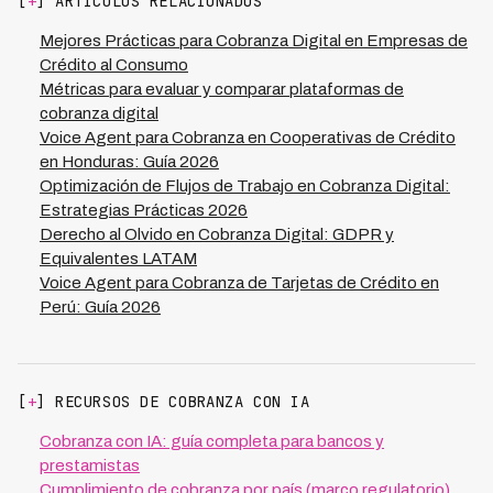
[
+
] ARTÍCULOS RELACIONADOS
legalmente y registra todas las interacciones. Mantiene
cero violaciones regulatorias en más de 900,000
Mejores Prácticas para Cobranza Digital en Empresas de
minutos mensuales procesados en 7 países de LATAM.
Crédito al Consumo
Métricas para evaluar y comparar plataformas de
cobranza digital
Voice Agent para Cobranza en Cooperativas de Crédito
en Honduras: Guía 2026
Optimización de Flujos de Trabajo en Cobranza Digital:
Estrategias Prácticas 2026
Derecho al Olvido en Cobranza Digital: GDPR y
Equivalentes LATAM
Voice Agent para Cobranza de Tarjetas de Crédito en
Perú: Guía 2026
[
+
] RECURSOS DE COBRANZA CON IA
Cobranza con IA: guía completa para bancos y
prestamistas
Cumplimiento de cobranza por país (marco regulatorio)