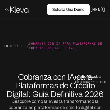
MENÚ
Solicita Una Demo
COBRANZA CON IA PARA PLATAFORMAS DE
INICIO
/
BLOG
/
CRÉDITO DIGITAL: GUÍA…
Cobranza con IA para
por Ed Escobar
Co-Founder & CEO
Plataformas de Crédito
Digital: Guía Definitiva 2026
Descubre cómo la IA está transformando la
cobranza en plataformas de crédito digital con