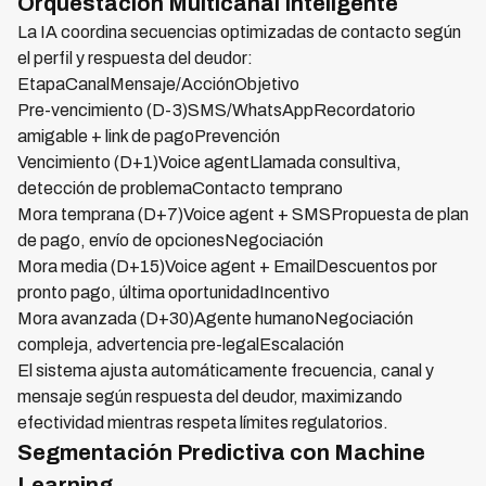
Orquestación Multicanal Inteligente
La IA coordina secuencias optimizadas de contacto según
el perfil y respuesta del deudor:
EtapaCanalMensaje/AcciónObjetivo
Pre-vencimiento (D-3)SMS/WhatsAppRecordatorio
amigable + link de pagoPrevención
Vencimiento (D+1)Voice agentLlamada consultiva,
detección de problemaContacto temprano
Mora temprana (D+7)Voice agent + SMSPropuesta de plan
de pago, envío de opcionesNegociación
Mora media (D+15)Voice agent + EmailDescuentos por
pronto pago, última oportunidadIncentivo
Mora avanzada (D+30)Agente humanoNegociación
compleja, advertencia pre-legalEscalación
El sistema ajusta automáticamente frecuencia, canal y
mensaje según respuesta del deudor, maximizando
efectividad mientras respeta límites regulatorios.
Segmentación Predictiva con Machine
Learning