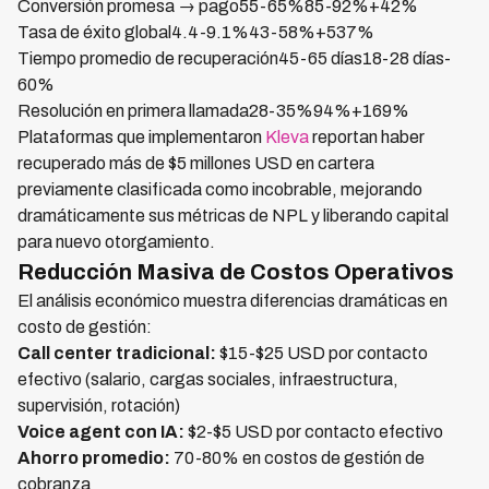
Conversión promesa → pago55-65%85-92%+42%
Tasa de éxito global4.4-9.1%43-58%+537%
Tiempo promedio de recuperación45-65 días18-28 días-
60%
Resolución en primera llamada28-35%94%+169%
Plataformas que implementaron
Kleva
reportan haber
recuperado más de $5 millones USD en cartera
previamente clasificada como incobrable, mejorando
dramáticamente sus métricas de NPL y liberando capital
para nuevo otorgamiento.
Reducción Masiva de Costos Operativos
El análisis económico muestra diferencias dramáticas en
costo de gestión:
Call center tradicional:
$15-$25 USD por contacto
efectivo (salario, cargas sociales, infraestructura,
supervisión, rotación)
Voice agent con IA:
$2-$5 USD por contacto efectivo
Ahorro promedio:
70-80% en costos de gestión de
cobranza