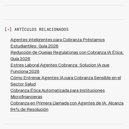
Sí, múltiples operaciones logran NPS positivo con IA
empática. Kleva alcanza +24 en promedio. La clave es
respeto genuino, soluciones realistas, resolución
eficiente, y nunca lenguaje amenazante. Los deudores
valoran dignidad durante momento difícil.
[
+
] ARTÍCULOS RELACIONADOS
Agentes Inteligentes para Cobranza Préstamos
Estudiantiles: Guía 2026
Reducción de Quejas Regulatorias con Cobranza IA Ética:
Guía 2026
Estres Laboral Agentes Cobranza: Solucion IA que
Funciona 2026
Cómo Entrenar Agentes IA para Cobranza Sensible en el
Sector Salud
Cobranza Ética Automatizada para Instituciones
Microfinancieras
Cobranza en Primera Llamada con Agentes de IA: Alcanza
94% de Resolución