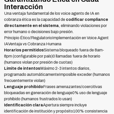
Interacción
Una ventaja fundamental de los voice agents de IA en
cobranza ética es la capacidad de
codificar compliance
directamente en el sistema
, eliminando violaciones por
error humano o decisiones bajo presión.
Principio Ético/RegulatorioImplementación en Voice Agent
IAVentaja vs Cobranza Humana
Horarios permitidos
Sistema bloqueado fuera de 8am-
8pm (configurable por país)0 llamadas fuera de horario
(humanos violan por presión de cuotas)
Límite de intentos
Máximo 2-3 intentos diarios,
programado automáticamenteImposible exceder (humanos
frecuentemente violan)
Lenguaje prohibido
Frases amenazantes/coercitivas
bloqueadas en generación de lenguaje0% uso de lenguaje
prohibido (humanos frustrados lo usan)
Identificación clara
Apertura siempre incluye
identificación de institución y propósito100% consistencia