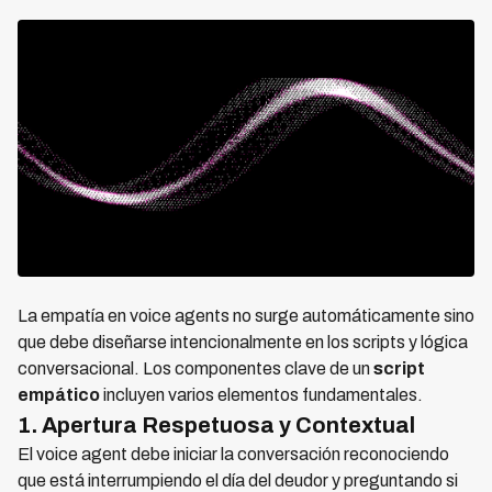
La empatía en voice agents no surge automáticamente sino
que debe diseñarse intencionalmente en los scripts y lógica
conversacional. Los componentes clave de un
script
empático
incluyen varios elementos fundamentales.
1. Apertura Respetuosa y Contextual
El voice agent debe iniciar la conversación reconociendo
que está interrumpiendo el día del deudor y preguntando si