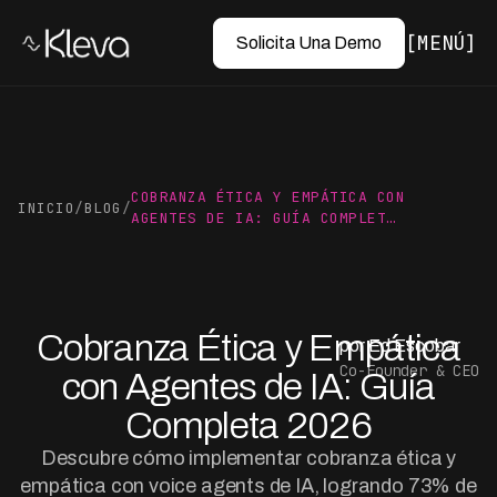
MENÚ
Solicita Una Demo
COBRANZA ÉTICA Y EMPÁTICA CON
INICIO
/
BLOG
/
AGENTES DE IA: GUÍA COMPLET…
Cobranza Ética y Empática
por Ed Escobar
Co-Founder & CEO
con Agentes de IA: Guía
Completa 2026
Descubre cómo implementar cobranza ética y
empática con voice agents de IA, logrando 73% de