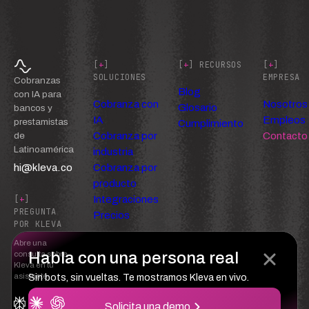
[
+
]
[
+
] RECURSOS
[
+
]
SOLUCIONES
EMPRESA
Cobranzas
Blog
con IA para
Cobranza con
Nosotros
Glosario
bancos y
IA
Empleos
prestamistas
Cumplimiento
Cobranza por
Contacto
de
Latinoamérica
industria
hi@kleva.co
Cobranza por
producto
Integraciones
[
+
]
PREGUNTA
Precios
POR KLEVA
Abre una
Habla con una persona real
consulta sobre
Kleva en tu
asistente
Sin bots, sin vueltas. Te mostramos Kleva en vivo.
Solicita una demo