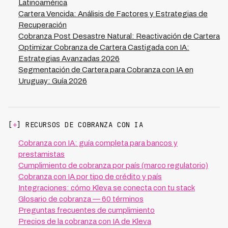
asegura que los mejores clientes reciban un trato
Latinoamérica
diferenciado que preserve la relación comercial a largo
Cartera Vencida: Análisis de Factores y Estrategias de
plazo.
Recuperación
Cobranza Post Desastre Natural: Reactivación de Cartera
Optimizar Cobranza de Cartera Castigada con IA:
Estrategias Avanzadas 2026
Segmentación de Cartera para Cobranza con IA en
Uruguay: Guía 2026
[
+
] RECURSOS DE COBRANZA CON IA
Cobranza con IA: guía completa para bancos y
prestamistas
Cumplimiento de cobranza por país (marco regulatorio)
Cobranza con IA por tipo de crédito y país
Integraciones: cómo Kleva se conecta con tu stack
Glosario de cobranza — 60 términos
Preguntas frecuentes de cumplimiento
Precios de la cobranza con IA de Kleva