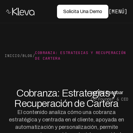
MENÚ
Solicita Una Demo
COBRANZA: ESTRATEGIAS Y RECUPERACIÓN
INICIO
/
BLOG
/
DE CARTERA
Cobranza: Estrategias y
por Ed Escobar
Co-Founder & CEO
Recuperación de Cartera
El contenido analiza cómo una cobranza
estratégica y centrada en el cliente, apoyada en
automatización y personalización, permite