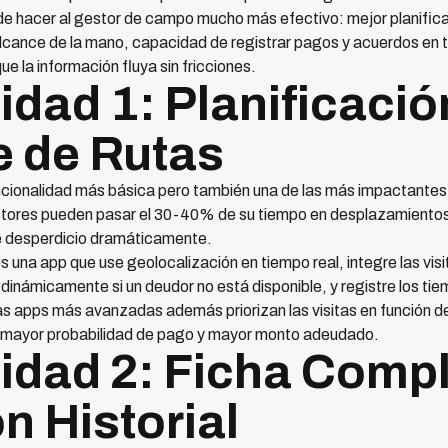
e hacer al gestor de campo mucho más efectivo: mejor planifica
cance de la mano, capacidad de registrar pagos y acuerdos en ti
ue la información fluya sin fricciones.
idad 1: Planificació
e de Rutas
funcionalidad más básica pero también una de las más impactantes 
stores pueden pasar el 30-40% de su tiempo en desplazamientos
e desperdicio dramáticamente.
 una app que use geolocalización en tiempo real, integre las visi
a dinámicamente si un deudor no está disponible, y registre los t
as apps más avanzadas además priorizan las visitas en función de
on mayor probabilidad de pago y mayor monto adeudado.
idad 2: Ficha Compl
n Historial