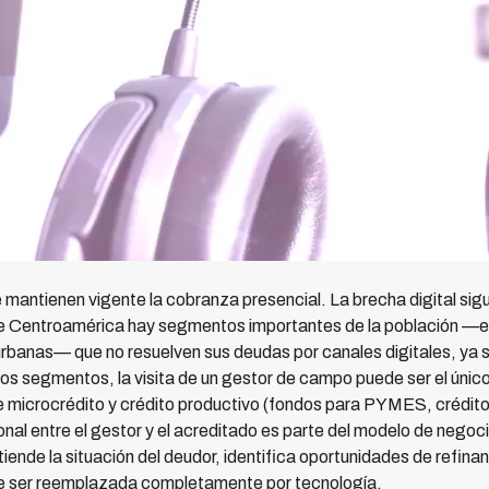
mantienen vigente la cobranza presencial. La brecha digital sigu
 de Centroamérica hay segmentos importantes de la población —
urbanas— que no resuelven sus deudas por canales digitales, ya
tos segmentos, la visita de un gestor de campo puede ser el único
e microcrédito y crédito productivo (fondos para PYMES, crédit
sonal entre el gestor y el acreditado es parte del modelo de nego
iende la situación del deudor, identifica oportunidades de refina
ede ser reemplazada completamente por tecnología.