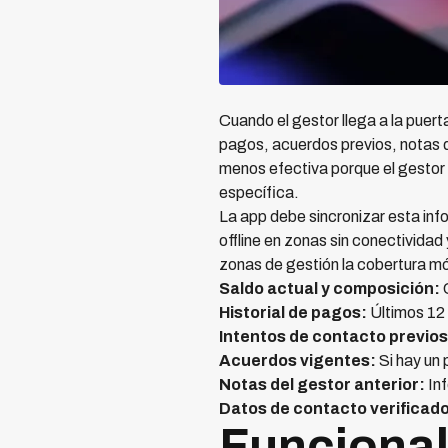
Cuando el gestor llega a la puert
pagos, acuerdos previos, notas d
menos efectiva porque el gestor no
específica.
La app debe sincronizar esta info
offline en zonas sin conectividad
zonas de gestión la cobertura móv
Saldo actual y composición:
C
Historial de pagos:
Últimos 12
Intentos de contacto previos
Acuerdos vigentes:
Si hay un 
Notas del gestor anterior:
Inf
Datos de contacto verificad
Funcional