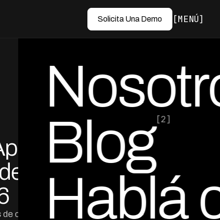
MENÚ
Solicita Una Demo
Nosotr
Blog
[2]
Apps
por Ed Escobar
Co-Founder & CEO
ades
Hablá 
6
s de cobranza en