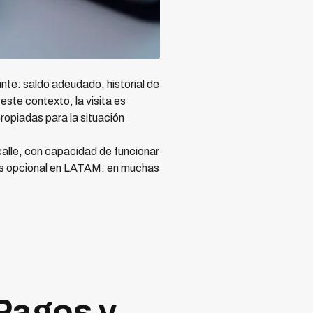
ante: saldo adeudado, historial de
ste contexto, la visita es
propiadas para la situación
 calle, con capacidad de funcionar
no es opcional en LATAM: en muchas
 Pagos y