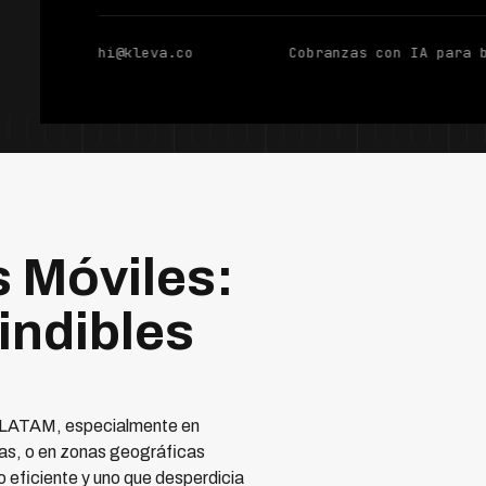
hi@kleva.co
Cobranzas con IA para 
 Móviles:
indibles
en LATAM, especialmente en
zas, o en zonas geográficas
o eficiente y uno que desperdicia