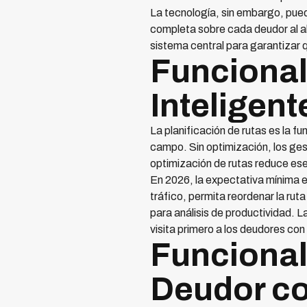
La tecnología, sin embargo, pued
completa sobre cada deudor al al
sistema central para garantizar q
Funcional
Inteligent
La planificación de rutas es la 
campo. Sin optimización, los ge
optimización de rutas reduce es
En 2026, la expectativa mínima es
tráfico, permita reordenar la rut
para análisis de productividad. L
visita primero a los deudores c
Funcional
Deudor co