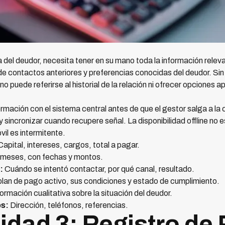
a del deudor, necesita tener en su mano toda la información relev
e contactos anteriores y preferencias conocidas del deudor. Sin e
 puede referirse al historial de la relación ni ofrecer opciones a
rmación con el sistema central antes de que el gestor salga a la
 y sincronizar cuando recupere señal. La disponibilidad offline 
il es intermitente.
apital, intereses, cargos, total a pagar.
 meses, con fechas y montos.
:
Cuándo se intentó contactar, por qué canal, resultado.
plan de pago activo, sus condiciones y estado de cumplimiento.
ormación cualitativa sobre la situación del deudor.
os:
Dirección, teléfonos, referencias.
idad 3: Registro de