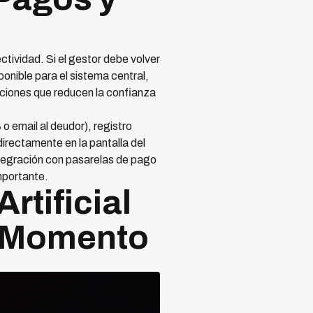
ctividad. Si el gestor debe volver
ponible para el sistema central,
cciones que reducen la confianza
o email al deudor), registro
irectamente en la pantalla del
integración con pasarelas de pago
mportante.
rtificial
l Momento