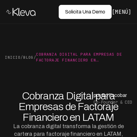
MENÚ
Solicita Una Demo
COBRANZA DIGITAL PARA EMPRESAS DE
INICIO
/
BLOG
/
FACTORAJE FINANCIERO EN…
Cobranza Digital para
por Ed Escobar
Co-Founder & CEO
Empresas de Factoraje
Financiero en LATAM
La cobranza digital transforma la gestión de
cartera para factoraje financiero en LATAM,