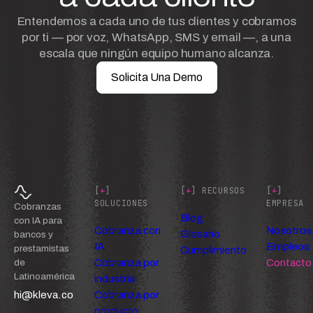
Entendemos a cada uno de tus clientes y cobramos
por ti — por voz, WhatsApp, SMS y email —, a una
escala que ningún equipo humano alcanza.
Solicita Una Demo
[
+
]
[
+
] RECURSOS
[
+
]
SOLUCIONES
EMPRESA
Cobranzas
Blog
con IA para
Cobranza con
Nosotros
Glosario
bancos y
IA
Empleos
prestamistas
Cumplimiento
Cobranza por
Contacto
de
Latinoamérica
industria
hi@kleva.co
Cobranza por
producto