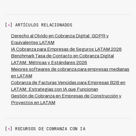
automáticamente reglas específicas por país (horarios
DSO de 50-65 días a 35-45 días, liberando capital
permitidos, frecuencia de contacto, lenguaje permitido)
significativo. Kleva logra estas eficiencias procesando
para cumplir con regulaciones de México, Brasil,
más de 900,000 minutos mensuales con infraestructura
Colombia, Chile, Argentina y otros países de LATAM
escalable.
[
+
] ARTÍCULOS RELACIONADOS
simultáneamente. Esto previene multas potenciales
millonarias por incumplimiento. Kleva mantiene 0
Derecho al Olvido en Cobranza Digital: GDPR y
violaciones regulatorias operando en 7 países gracias a
Equivalentes LATAM
compliance automático adaptado a cada jurisdicción,
IA Cobranza para Empresas de Seguros LATAM 2026
imposible de mantener consistentemente con gestión
Benchmark Tasa de Contacto en Cobranza Digital
manual.
LATAM: Métricas y Estándares 2026
Mejores softwares de cobranza para empresas medianas
en LATAM
Cobranza de Facturas Vencidas para Empresas B2B en
LATAM: Estrategias con IA que Funcionan
Gestión de Cobranza en Empresas de Construcción y
Proyectos en LATAM
[
+
] RECURSOS DE COBRANZA CON IA