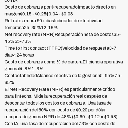
con IA
Costo de cobranza por $ recuperadoImpacto directo en
margen$0.15 - $0.25$0.04 - $0.08
Roll rate a mora 60+ díasIndicador de efectividad
temprana25-35%12-18%
Net recovery rate (NRR)Recuperación neta de costos35-
45%55-73%
Time to first contact (TTFC)Velocidad de respuesta3-7
días< 24 horas
Costo de cobranza como % de carteraEficiencia operativa
general4-8%1-3%
ContactabilidadAlcance efectivo de la gestión55-65%75-
85%
El Net Recovery Rate (NRR) es particularmente crítico
para fintechs. Mide la recuperación real después de
descontar todos los costos de cobranza. Una tasa de
recuperación del 60% con costo de $0.20 por dólar
recuperado genera NRR de 48% ($0.60 - $0.12 = $0.48).
Con IA, una tasa de recuperación del 73% con costo de