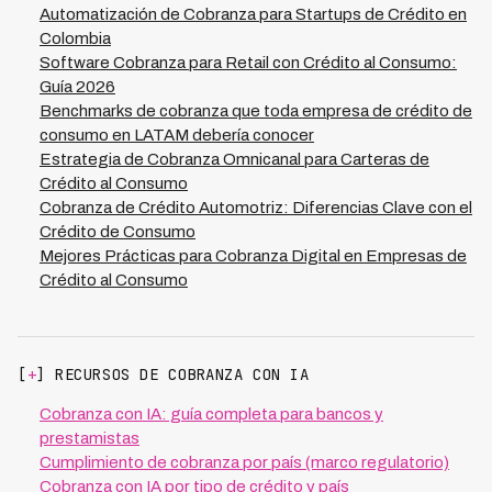
tradicional). Kleva procesa 900,000+ minutos
Automatización de Cobranza para Startups de Crédito en
mensuales logrando estos benchmarks
Colombia
consistentemente.
Software Cobranza para Retail con Crédito al Consumo:
Guía 2026
Benchmarks de cobranza que toda empresa de crédito de
consumo en LATAM debería conocer
Estrategia de Cobranza Omnicanal para Carteras de
Crédito al Consumo
Cobranza de Crédito Automotriz: Diferencias Clave con el
Crédito de Consumo
Mejores Prácticas para Cobranza Digital en Empresas de
Crédito al Consumo
[
+
] RECURSOS DE COBRANZA CON IA
Cobranza con IA: guía completa para bancos y
prestamistas
Cumplimiento de cobranza por país (marco regulatorio)
Cobranza con IA por tipo de crédito y país