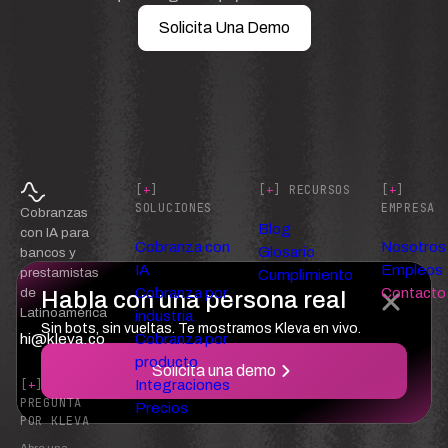
Solicita Una Demo
[
+
]
[
+
] RECURSOS
[
+
]
SOLUCIONES
EMPRESA
Cobranzas
Blog
con IA para
Cobranza con
Nosotros
Glosario
bancos y
IA
Empleos
prestamistas
Cumplimiento
Cobranza por
Contacto
de
Habla con una persona real
Latinoamérica
industria
Sin bots, sin vueltas. Te mostramos Kleva en vivo.
hi@kleva.co
Cobranza por
producto
Solicita una demo
Integraciones
[
+
]
PREGUNTA
Precios
POR KLEVA