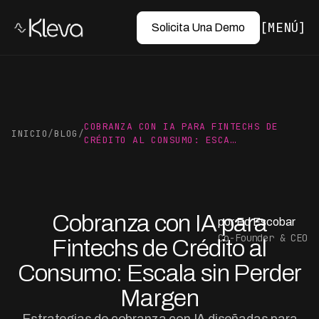
MENÚ
Solicita Una Demo
COBRANZA CON IA PARA FINTECHS DE
INICIO
/
BLOG
/
CRÉDITO AL CONSUMO: ESCA…
Cobranza con IA para
por Ed Escobar
Co-Founder & CEO
Fintechs de Crédito al
Consumo: Escala sin Perder
Margen