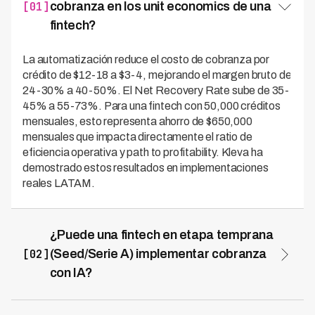
[01]
cobranza en los unit economics de una
fintech?
La automatización reduce el costo de cobranza por
crédito de $12-18 a $3-4, mejorando el margen bruto de
24-30% a 40-50%. El Net Recovery Rate sube de 35-
45% a 55-73%. Para una fintech con 50,000 créditos
mensuales, esto representa ahorro de $650,000
mensuales que impacta directamente el ratio de
eficiencia operativa y path to profitability. Kleva ha
demostrado estos resultados en implementaciones
reales LATAM.
¿Puede una fintech en etapa temprana
[02]
(Seed/Serie A) implementar cobranza
con IA?
Sí, y es recomendable desde el inicio. Incluso con 2,000
créditos mensuales y 10% mora (200 cuentas),