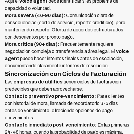
Aquí el
voice agent
debe identificar si es problema de
capacidad o voluntad.
Mora severa (46-90 días):
Comunicación clara de
consecuencias (corte de servicio, reporte crediticio), pero
manteniendo respeto. Oferta de acuerdos estructurados
con descuentos por pronto pago.
Mora crítica (90+ días):
Frecuentemente requiere
negociación compleja o transferencia a área legal. El
voice
agent
puede hacer intentos finales antes de escalación,
documentando claramente intentos de resolución.
Sincronización con Ciclos de Facturación
Las
empresas de utilities
tienen ciclos de facturación
predecibles que deben aprovecharse:
Contacto preventivo pre-vencimiento:
Para clientes
con historial de mora, llamada de recordatorio 3-5 días
antes de vencimiento, ofreciendo opciones de pago
convenientes.
Contacto inmediato post-vencimiento:
En las primeras
24-48 horas, cuando la probabilidad de pago es máxima.