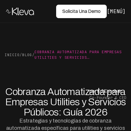
MENÚ
Solicita Una Demo
COBRANZA AUTOMATIZADA PARA EMPRESAS
INICIO
/
BLOG
/
UTILITIES Y SERVICIOS…
Cobranza Automatizada para
por Ed Escobar
Co-Founder & CEO
Empresas Utilities y Servicios
Públicos: Guía 2026
Estrategias y tecnologías de cobranza
automatizada específicas para utilities y servicios