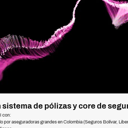
n sistema de pólizas y core de segu
I con:
o por aseguradoras grandes en Colombia (Seguros Bolívar, Libe