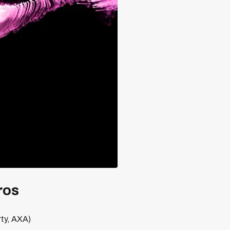
ros
rty, AXA)