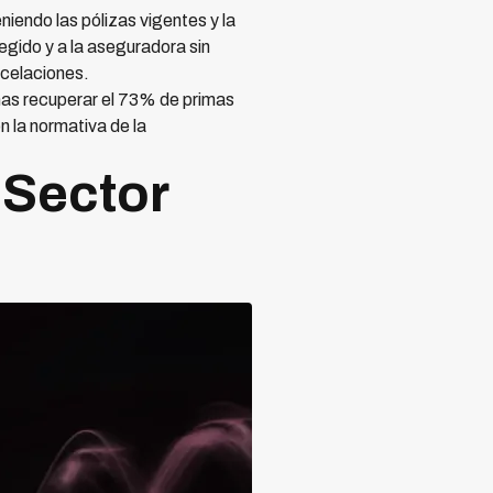
iendo las pólizas vigentes y la
egido y a la aseguradora sin
ncelaciones.
as recuperar el 73% de primas
 la normativa de la
 Sector