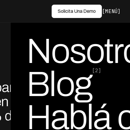
MENÚ
Solicita Una Demo
Nosotr
Blog
[2]
para
por Ed Escobar
Co-Founder & CEO
en
Hablá 
 de