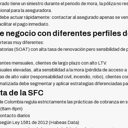
rado tiene un siniestro durante el periodo de mora, la póliza no 
cional para la aseguradora.
ebe actuar rápidamente: contactar al asegurado apenas se venc
cilitar el pago inmediato.
de negocio con diferentes perfiles 
teras muy diferentes:
atorias (SOAT) con alta tasa de renovación pero sensibilidad de
entes mensuales, clientes de largo plazo con alto LTV.
ales elevadas, alta sensibilidad a la mora (pérdida de acceso a
as de alto valor (responsabilidad civil, incendio, robo), clientes c
atizada debe segmentar y aplicar estrategias diferenciadas par
ta de la SFC
de Colombia regula estrictamente las prácticas de cobranza en 
o (8am-8pm)
ontacto diarios
 según Ley 1581 de 2012 (Habeas Data)