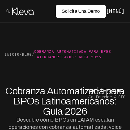
MENÚ
Solicita Una Demo
COBRANZA AUTOMATIZADA PARA BPOS
INICIO
/
BLOG
/
LATINOAMERICANOS: GUÍA 2026
Cobranza Automatizada para
por Ed Escobar
Co-Founder & CEO
BPOs Latinoamericanos:
Guía 2026
Descubre cómo BPOs en LATAM escalan
operaciones con cobranza automatizada: voice