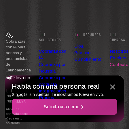
[
+
]
[
+
] RECURSOS
[
+
]
SOLUCIONES
EMPRESA
Cobranzas
Blog
con IA para
Cobranza con
Nosotros
Glosario
bancos y
IA
Empleos
prestamistas
Cumplimiento
Cobranza por
Contacto
de
Latinoamérica
industria
hi@kleva.co
Cobranza por
producto
Habla con una persona real
Integraciones
[
+
]
Sin bots, sin vueltas. Te mostramos Kleva en vivo.
PREGUNTA
Precios
POR KLEVA
Solicita una demo
Abre una
consulta sobre
Kleva en tu
asistente