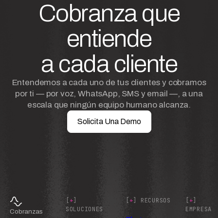
Cobranza que
entiende
a cada cliente
Entendemos a cada uno de tus clientes y cobramos
por ti — por voz, WhatsApp, SMS y email —, a una
escala que ningún equipo humano alcanza.
Solicita Una Demo
[
+
]
[
+
] RECURSOS
[
+
]
SOLUCIONES
EMPRESA
Cobranzas