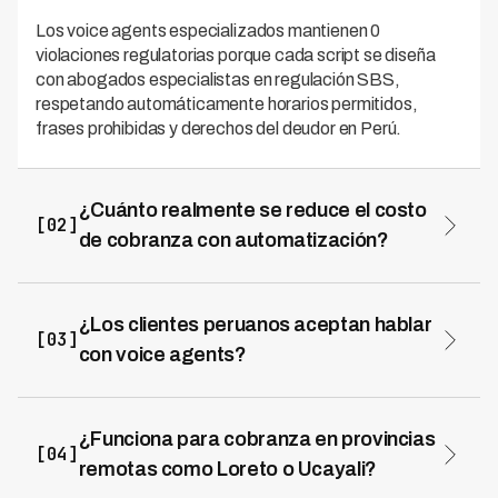
Los voice agents especializados mantienen 0
violaciones regulatorias porque cada script se diseña
con abogados especialistas en regulación SBS,
respetando automáticamente horarios permitidos,
frases prohibidas y derechos del deudor en Perú.
¿Cuánto realmente se reduce el costo
[02]
de cobranza con automatización?
Entidades financieras peruanas reportan reducción del
60-70% en costos. El costo de gestión con agente
humano es S/ 45-70 vs S/ 12-18 con voice agent,
¿Los clientes peruanos aceptan hablar
[03]
manteniendo 73% de tasa de éxito.
con voice agents?
Sí, logrando 94% de resolución en primera llamada
cuando la conversación es natural y útil. La clave es
diseñar conversaciones de asistencia que entiendan el
¿Funciona para cobranza en provincias
[04]
contexto peruano y ofrezcan soluciones inmediatas.
remotas como Loreto o Ucayali?
Sí, es uno de los casos más valiosos. Voice agents