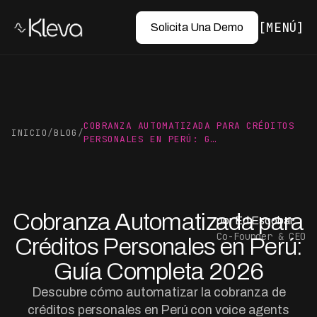
MENÚ
Solicita Una Demo
COBRANZA AUTOMATIZADA PARA CRÉDITOS
INICIO
/
BLOG
/
PERSONALES EN PERÚ: G…
Cobranza Automatizada para
por Ed Escobar
Co-Founder & CEO
Créditos Personales en Perú:
Guía Completa 2026
Descubre cómo automatizar la cobranza de
créditos personales en Perú con voice agents