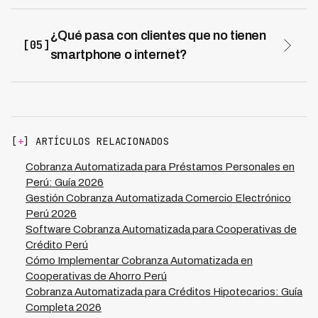
pueden gestionar desde Lima a cualquier región con el
mismo costo vs S/ 800-1,200 por visita presencial,
¿Qué pasa con clientes que no tienen
[05]
haciendo viable cobrar créditos pequeños en zonas
smartphone o internet?
remotas.
Los voice agents funcionan con cualquier teléfono
incluso líneas fijas o celulares básicos sin requerir app ni
internet. Para pago pueden usar agentes bancarios,
bodegas o transferencias desde cualquier banco.
[
+
] ARTÍCULOS RELACIONADOS
Cobranza Automatizada para Préstamos Personales en
Perú: Guía 2026
Gestión Cobranza Automatizada Comercio Electrónico
Perú 2026
Software Cobranza Automatizada para Cooperativas de
Crédito Perú
Cómo Implementar Cobranza Automatizada en
Cooperativas de Ahorro Perú
Cobranza Automatizada para Créditos Hipotecarios: Guía
Completa 2026