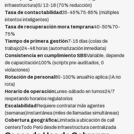
infraestructura)S/ 12-18 (70% reducción)
Tasa de contactabilidad
35-45%75-85% (múltiples
intentos inteligentes)
Tasa de recuperación mora temprana
40-50%70-
75%
Tiempo de primera gestión
7-15 días (colas de
trabajo)24-48 horas (automatización inmediata)
Consistencia en cumplimiento SBS
Variable, depende
de capacitación100% (scripts pre-auditados, 0
violaciones)
Rotación de personal
80-100% anualNo aplica (IA no
rota)
Horario de operación
Lunes-sábado en turnos24/7
respetando horarios regulatorios
Escalabilidad
Requiere contratar más agentes
(semanas)Instantánea (miles de llamadas simultáneas)
Cobertura geográfica
Limitada a ubicación de call
centersTodo Perú desde infraestructura centralizada