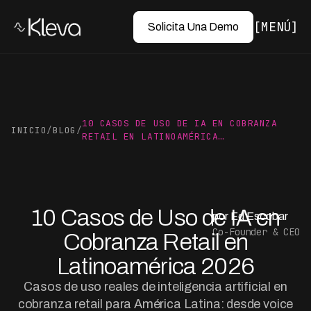
MENÚ
Solicita Una Demo
10 CASOS DE USO DE IA EN COBRANZA
INICIO
/
BLOG
/
RETAIL EN LATINOAMÉRICA…
10 Casos de Uso de IA en
por Ed Escobar
Co-Founder & CEO
Cobranza Retail en
Latinoamérica 2026
Casos de uso reales de inteligencia artificial en
cobranza retail para América Latina: desde voice