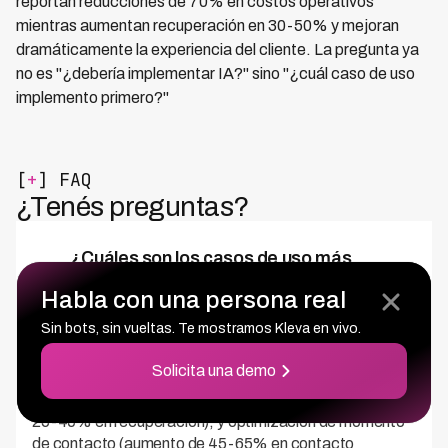
reportan reducciones de 70% en costos operativos
mientras aumentan recuperación en 30-50% y mejoran
dramáticamente la experiencia del cliente. La pregunta ya
no es "¿debería implementar IA?" sino "¿cuál caso de uso
implemento primero?"
[
+
] FAQ
¿Tenés preguntas?
¿Cuáles son los casos de uso más
[01]
efectivos de IA en cobranza retail?
Habla con una persona real
Sin bots, sin vueltas. Te mostramos Kleva en vivo.
Los casos de uso con mayor ROI son voice agents
automatizados (reducción del 70% de costos con 73%
Solicita una demo
de recuperación como logra Kleva), predicción de
probabilidad de pago con machine learning (mejora de
25-40% en recuperación), y optimización de momento
de contacto (aumento de 45-65% en contacto