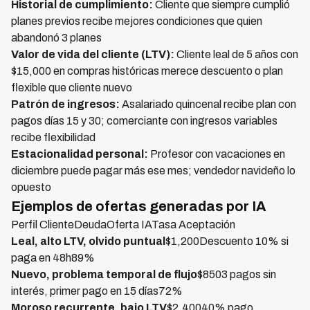
Historial de cumplimiento:
Cliente que siempre cumplió
planes previos recibe mejores condiciones que quien
abandonó 3 planes
Valor de vida del cliente (LTV):
Cliente leal de 5 años con
$15,000 en compras históricas merece descuento o plan
flexible que cliente nuevo
Patrón de ingresos:
Asalariado quincenal recibe plan con
pagos días 15 y 30; comerciante con ingresos variables
recibe flexibilidad
Estacionalidad personal:
Profesor con vacaciones en
diciembre puede pagar más ese mes; vendedor navideño lo
opuesto
Ejemplos de ofertas generadas por IA
Perfil ClienteDeudaOferta IATasa Aceptación
Leal, alto LTV, olvido puntual
$1,200Descuento 10% si
paga en 48h89%
Nuevo, problema temporal de flujo
$8503 pagos sin
interés, primer pago en 15 días72%
Moroso recurrente, bajo LTV
$2,40040% pago