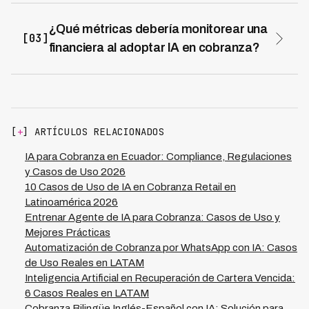
humanización estratégica. Los voice agents de IA
pueden gestionar primeros contactos y recordatorios de
¿Qué métricas debería monitorear una
[03]
pago de manera natural y respetuosa, mejorando la
financiera al adoptar IA en cobranza?
experiencia del deudor mediante conversaciones
Las métricas clave van más allá de solo recuperación:
personalizadas que reconocen su situación particular.
debe seguir la tasa de recuperación (donde soluciones
Kleva opera en 7 países de LATAM demostrando que
como Kleva alcanzan 73%), el costo por contacto
esta implementación es viable a escala regional,
exitoso (con reducciones del 70%), el tiempo promedio
manteniendo altas tasas de satisfacción porque la
de resolución y la calidad de las interacciones. También
tecnología se entrena con contextos locales y se
[
+
] ARTÍCULOS RELACIONADOS
es fundamental monitorear el cumplimiento normativo y
integra con agentes humanos para casos que requieren
la experiencia del cliente. Implementar IA en cobranza
IA para Cobranza en Ecuador: Compliance, Regulaciones
negociación o soluciones customizadas.
requiere un enfoque integral que mida tanto eficiencia
y Casos de Uso 2026
operativa como resultados comerciales, considerando
10 Casos de Uso de IA en Cobranza Retail en
que la tecnología debe adaptarse a regulaciones
Latinoamérica 2026
específicas de cada país en LATAM donde opera.
Entrenar Agente de IA para Cobranza: Casos de Uso y
Mejores Prácticas
Automatización de Cobranza por WhatsApp con IA: Casos
de Uso Reales en LATAM
Inteligencia Artificial en Recuperación de Cartera Vencida:
6 Casos Reales en LATAM
Cobranza Bilingüe Inglés-Español con IA: Solución para